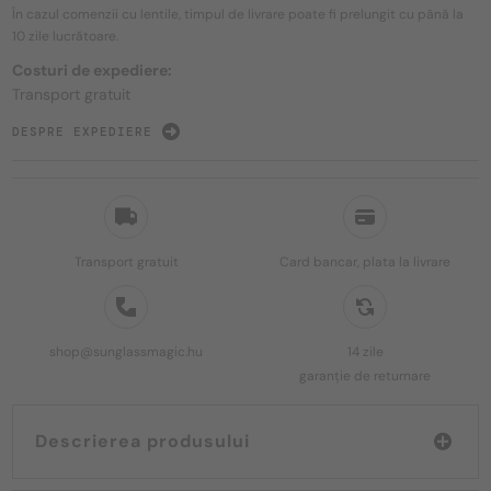
În cazul comenzii cu lentile, timpul de livrare poate fi prelungit cu până la
10 zile
lucrătoare.
Costuri de expediere:
Transport gratuit
DESPRE EXPEDIERE
Transport gratuit
Card bancar, plata la livrare
shop@sunglassmagic.hu
14 zile
garanție de returnare
Descrierea produsului