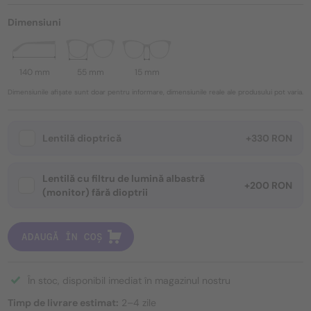
Dimensiuni
140 mm
55 mm
15 mm
Dimensiunile afișate sunt doar pentru informare, dimensiunile reale ale produsului pot varia.
Lentilă dioptrică
+330 RON
Lentilă cu filtru de lumină albastră
+200 RON
(monitor) fără dioptrii
ADAUGĂ ÎN COȘ
În stoc, disponibil imediat în magazinul nostru
Timp de livrare estimat:
2–4 zile