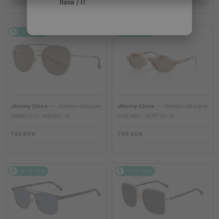
Italia / IT
2-4 ZILE
2-4 ZILE
—
—
Jimmy Choo
Ochelari de soare
Jimmy Choo
Ochelari de soare
ABBIE/G/S - W8QK1 - 61
JC5068U - 509773 - 51
723 RON
766 RON
2-4 ZILE
2-4 ZILE