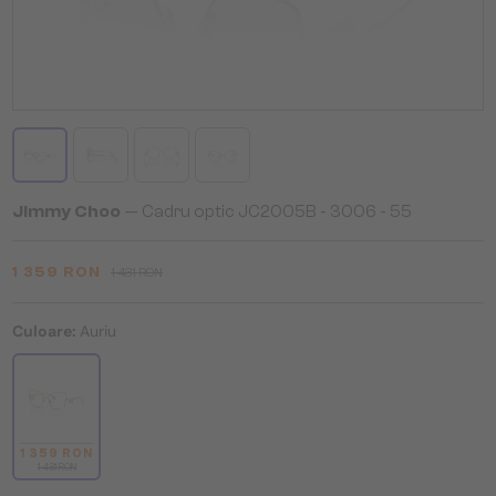
Jimmy Choo
— Cadru optic JC2005B - ​3006 - ​55
1 359 RON
1 431 RON
Culoare:
Auriu
1 359 RON
1 431 RON