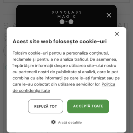
S-AR PUTEA SĂ FIȚI INTERESAȚI
×
ȘI DE
Acest site web folosește cookie-uri
Te rugăm să alegi din listă țara potrivită pentru tine:
TOATE PRODUSELE
Folosim cookie-uri pentru a personaliza conținutul,
reclamele și pentru a ne analiza traficul. De asemenea,
România / RO
împărtășim informații despre utilizarea site-ului nostru
2-4 ZILE
2-4 ZILE
cu partenerii noștri de publicitate și analiză, care le pot
Polska / PL
combina cu alte informații pe care le-ați furnizat sau pe
Magyarország / HU
care le-au colectat din utilizarea serviciilor lor.
Politica
de confidențialitate
United Arab Emirates / EN
Austria / AT
ACCEPTĂ TOATE
REFUZĂ TOT
—
—
Jimmy Choo
Ochelari de soare
Jimmy Choo
Ochelari de soare
Germania / DE
JC4012 - 300613 - 60
JC4012 - 300620 - 60
Arată detaliile
Franța / FR
795 RON
795 RON