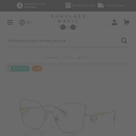
Livrare în 2–4 zile
Returnare în 14 zile
Livrare gratuită
lucrătoare
RO
Produse
Cadru optic
2-4 ZILE
-5%