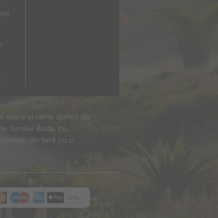
ații
i
i
de soare și rame optice de
de Tunelul Buda, cu
oriunde din țară cu o