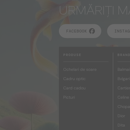
URMĂRIȚI M
FACEBOOK
INSTAG
PRODUSE
BRAN
Ochelari de soare
Balmai
Cadru optic
Bvlgari
Card cadou
Cartie
Picturi
Celine
Chopa
Dior
Dita