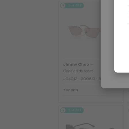
2-4 ZILE
—
Jimmy Choo
Ochelari de soare
JC4012 - 300613 - 60
797 RON
2-4 ZILE