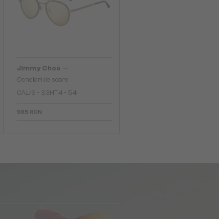
—
Jimmy Choo
Ochelari de soare
CAL/S - S3HT4 - 54
985 RON