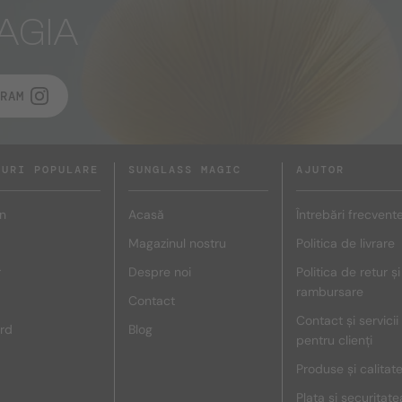
AGIA
RAM
DURI POPULARE
SUNGLASS MAGIC
AJUTOR
n
Acasă
Întrebări frecvent
Magazinul nostru
Politica de livrare
r
Despre noi
Politica de retur și
rambursare
Contact
Contact și servicii
rd
Blog
pentru clienți
Produse și calitat
Plata și securitate