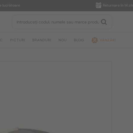
rătoare
Returnare în 14 zile
IC
PICTURI
BRANDURI
NOU
BLOG
VÂNZĂRI