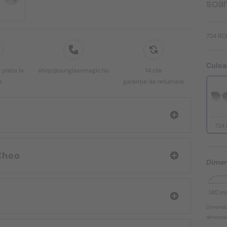
soar
724 RO
Culoa
 plata la
shop@sunglassmagic.hu
14 zile
e
garanție de returnare
724
mmy Choo
Dimen
140 
Dimensiu
dimensiun