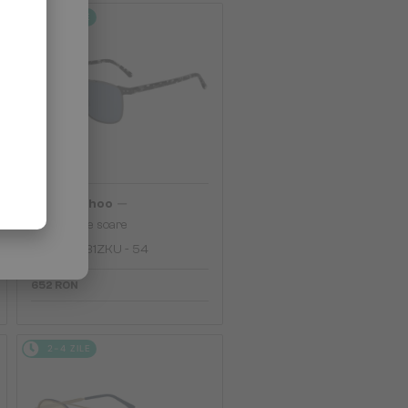
2-4 ZILE
—
Jimmy Choo
Ochelari de soare
ALAN/S - 31ZKU - 54
652 RON
2-4 ZILE