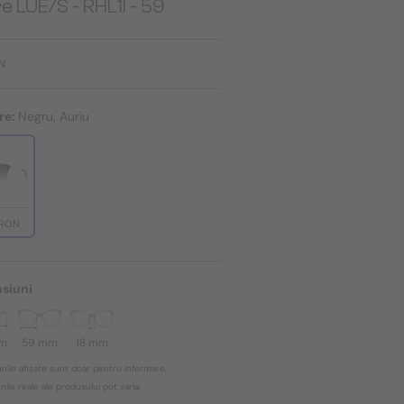
e LUE/S - RHL1I - 59
N
re:
Negru, Auriu
 RON
siuni
mm
59 mm
18 mm
nile afișate sunt doar pentru informare,
ile reale ale produsului pot varia.