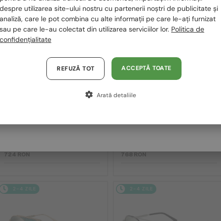
despre utilizarea site-ului nostru cu partenerii noștri de publicitate și
2-4 ZILE
2-4 ZILE
Polska / PL
analiză, care le pot combina cu alte informații pe care le-ați furnizat
sau pe care le-au colectat din utilizarea serviciilor lor.
Politica de
Magyarország / HU
confidențialitate
United Arab Emirates / EN
Austria / AT
ACCEPTĂ TOATE
REFUZĂ TOT
Germania / DE
Arată detaliile
Franța / FR
—
—
Jimmy Choo
Jimmy Choo
Italia / IT
Ochelari de soare
Ochelari de soare
ABBIE/G/S - W8QK1 - 61
JC5068U - 509773 - 51
724 RON
768 RON
2-4 ZILE
2-4 ZILE