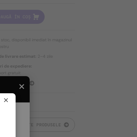
DAUGĂ ÎN COȘ
n stoc, disponibil imediat în magazinul
ostru
e livrare estimat:
2–4 zile
ri de expediere:
ort gratuit
E EXPEDIERE
×
TOATE PRODUSELE