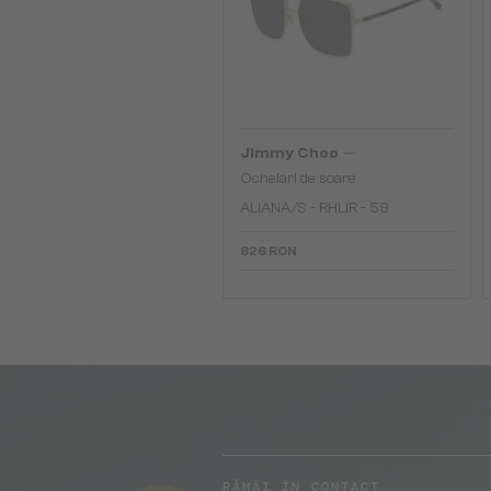
—
Jimmy Choo
Ochelari de soare
ALIANA/S - RHLIR - 59
826 RON
RĂMÂI ÎN CONTACT