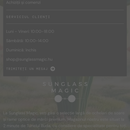
Achiziții și comenzi
SERVICIUL CLIENȚI
Luni - Vineri: 10:00-18:00
Sâmbătă: 10:00-14:00
Duminică: închis
shop@
sunglassmagic.hu
TRIMITEȚI UN MESAJ
La Sunglass Magic, veți găsi o selecție largă de ochelari de soare
și rame optice de mărci premium. Magazinul nostru este situat la
2 minute de Tunelul Buda, cu consiliere de specialitate pentru toți.