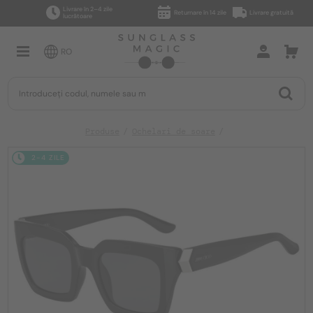
Livrare în 2–4 zile
Returnare în 14 zile
Livrare gratuită
lucrătoare
RO
Produse
Ochelari de soare
2-4 ZILE