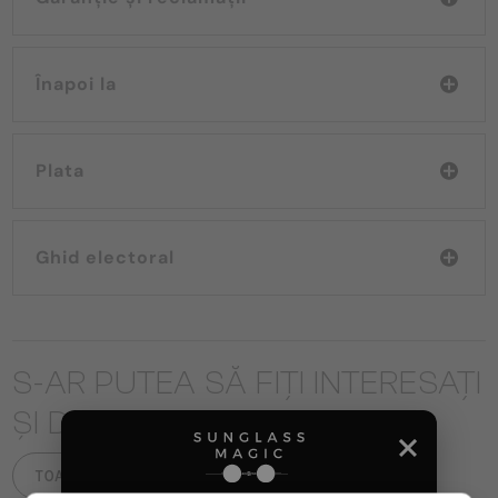
Înapoi la
Plata
Ghid electoral
S-AR PUTEA SĂ FIȚI INTERESAȚI
ȘI DE
TOATE PRODUSELE