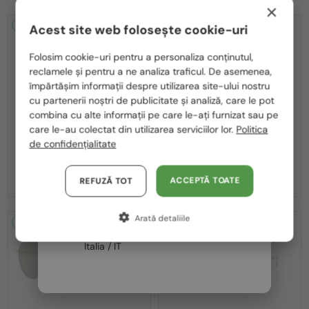
×
2-4 ZILE
2-4 ZILE
Acest site web folosește cookie-uri
Te rugăm să alegi din listă țara potrivită pentru tine:
Folosim cookie-uri pentru a personaliza conținutul,
reclamele și pentru a ne analiza traficul. De asemenea,
România / RO
împărtășim informații despre utilizarea site-ului nostru
cu partenerii noștri de publicitate și analiză, care le pot
Polska / PL
combina cu alte informații pe care le-ați furnizat sau pe
Magyarország / HU
care le-au colectat din utilizarea serviciilor lor.
Politica
—
—
Jimmy Choo
Ochelari de soare
Jimmy Choo
Ochelari de soare
de confidențialitate
JC4012 - 300613 - 60
JC4012 - 300620 - 60
United Arab Emirates / EN
795 RON
795 RON
Austria / AT
ACCEPTĂ TOATE
REFUZĂ TOT
Germania / DE
Arată detaliile
Franța / FR
2-4 ZILE
2-4 ZILE
Italia / IT