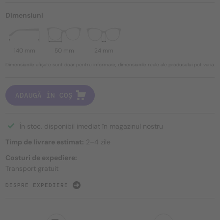
Dimensiuni
140 mm
50 mm
24 mm
Dimensiunile afișate sunt doar pentru informare, dimensiunile reale ale produsului pot varia.
ADAUGĂ ÎN COȘ
În stoc, disponibil imediat în magazinul nostru
Timp de livrare estimat:
2–4 zile
Costuri de expediere:
Transport gratuit
DESPRE EXPEDIERE