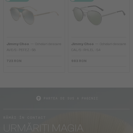
—
—
Jimmy Choo
Ochelari de soare
Jimmy Choo
Ochelari de soare
AVE/S - PEFEZ - 58
CAL/S - RHLEL - 54
723 RON
983 RON
PARTEA DE SUS A PAGINII
RĂMÂI ÎN CONTACT
URMĂRIȚI MAGIA