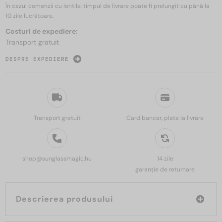
În cazul comenzii cu lentile, timpul de livrare poate fi prelungit cu până la
10 zile
lucrătoare.
Costuri de expediere:
Transport gratuit
DESPRE EXPEDIERE
Transport gratuit
Card bancar, plata la livrare
shop@sunglassmagic.hu
14 zile
garanție de returnare
Descrierea produsului