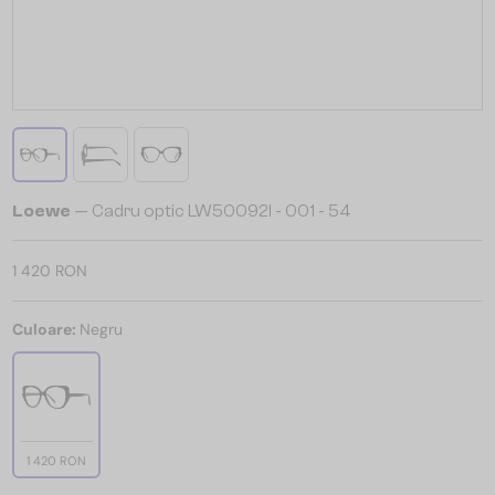
Loewe
— Cadru optic LW50092I - 001 - 54
1 420 RON
Culoare:
Negru
1 420 RON