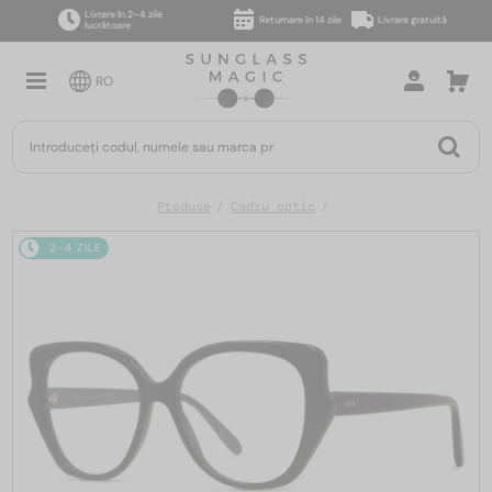
Livrare în 2–4 zile
Returnare în 14 zile
Livrare gratuită
lucrătoare
RO
Produse
Cadru optic
2-4 ZILE