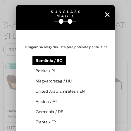
S-AR PUTEA SĂ FIȚI INTERESAȚI
ȘI DE
Te rugăm să alegi din listă țara potrivită pentru tine:
TOATE PRODUSELE
România / RO
2-4 ZILE
2-4 ZILE
Polska / PL
Magyarország / HU
United Arab Emirates / EN
Austria / AT
—
—
Loewe
Ochelari de soare
Loewe
Ochelari de soare
Germania / DE
LW40036I - 53E - 50
LW40126I - 01A - 49
Franța / FR
1 377 RON
1 119 RON