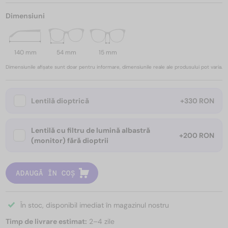
Dimensiuni
140 mm
54 mm
15 mm
Dimensiunile afișate sunt doar pentru informare, dimensiunile reale ale produsului pot varia.
Lentilă dioptrică
+330 RON
Lentilă cu filtru de lumină albastră
+200 RON
(monitor) fără dioptrii
ADAUGĂ ÎN COȘ
În stoc, disponibil imediat în magazinul nostru
Timp de livrare estimat:
2–4 zile