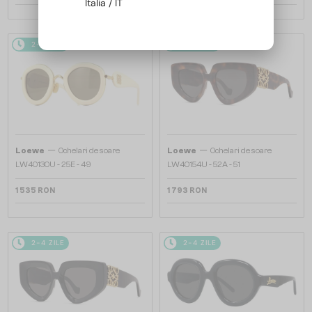
Italia / IT
2-4 ZILE
2-4 ZILE
—
—
Loewe
Ochelari de soare
Loewe
Ochelari de soare
LW40130U - 25E - 49
LW40154U - 52A - 51
1 535 RON
1 793 RON
2-4 ZILE
2-4 ZILE