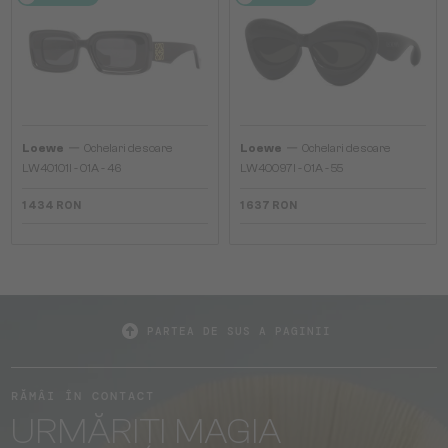
—
—
Loewe
Ochelari de soare
Loewe
Ochelari de soare
LW40101I - 01A - 46
LW40097I - 01A - 55
1 434 RON
1 637 RON
PARTEA DE SUS A PAGINII
RĂMÂI ÎN CONTACT
URMĂRIȚI MAGIA