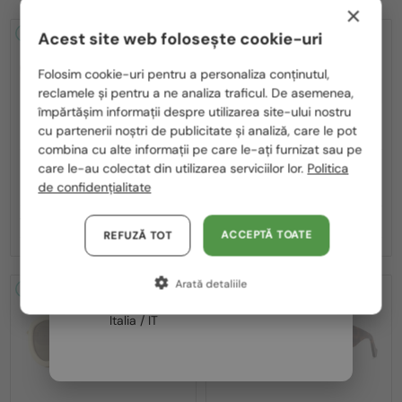
×
2-4 ZILE
2-4 ZILE
Acest site web folosește cookie-uri
Te rugăm să alegi din listă țara potrivită pentru tine:
Folosim cookie-uri pentru a personaliza conținutul,
reclamele și pentru a ne analiza traficul. De asemenea,
România / RO
împărtășim informații despre utilizarea site-ului nostru
cu partenerii noștri de publicitate și analiză, care le pot
Polska / PL
combina cu alte informații pe care le-ați furnizat sau pe
Magyarország / HU
care le-au colectat din utilizarea serviciilor lor.
Politica
—
—
Loewe
Ochelari de soare
Loewe
Ochelari de soare
de confidențialitate
LW40036I - 53E - 50
LW40126I - 01A - 49
United Arab Emirates / EN
1 391 RON
1 130 RON
Austria / AT
ACCEPTĂ TOATE
REFUZĂ TOT
Germania / DE
Arată detaliile
Franța / FR
2-4 ZILE
2-4 ZILE
Italia / IT