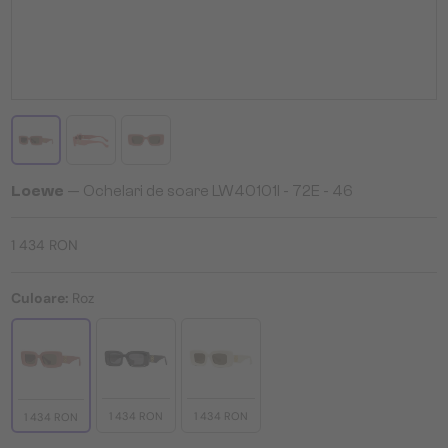
Loewe
— Ochelari de soare LW40101I - 72E - 46
1 434 RON
Culoare:
Roz
1 434 RON
1 434 RON
1 434 RON