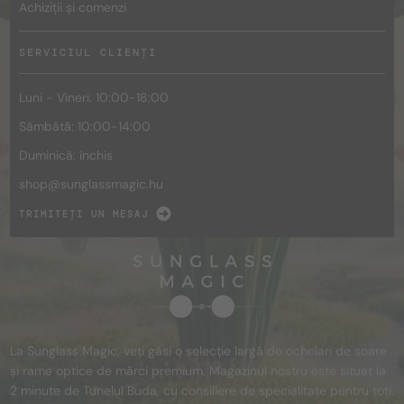
Achiziții și comenzi
SERVICIUL CLIENȚI
Luni - Vineri: 10:00-18:00
Sâmbătă: 10:00-14:00
Duminică: închis
shop@
sunglassmagic.hu
TRIMITEȚI UN MESAJ
La Sunglass Magic, veți găsi o selecție largă de ochelari de soare
și rame optice de mărci premium. Magazinul nostru este situat la
2 minute de Tunelul Buda, cu consiliere de specialitate pentru toți.