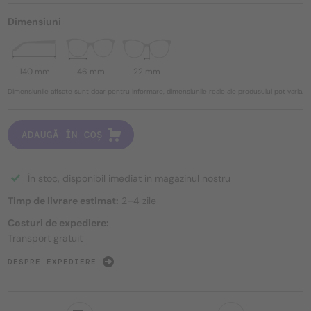
Dimensiuni
140 mm
46 mm
22 mm
Dimensiunile afișate sunt doar pentru informare, dimensiunile reale ale produsului pot varia.
ADAUGĂ ÎN COȘ
În stoc, disponibil imediat în magazinul nostru
Timp de livrare estimat:
2–4 zile
Costuri de expediere:
Transport gratuit
DESPRE EXPEDIERE