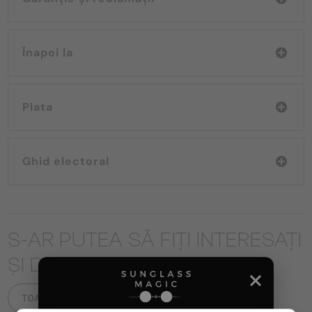
Înapoi la
Plata
Ghid electoral
S-AR PUTEA SĂ FIȚI INTERESAȚI
ȘI DE
TOATE PRODUSELE