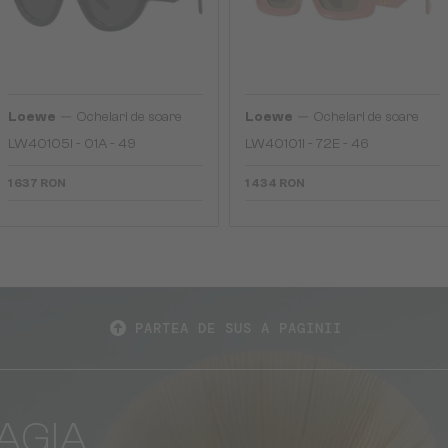
—
—
Loewe
Ochelari de soare
Loewe
Ochelari de soare
LW40105I - 01A - 49
LW40101I - 72E - 46
1 637 RON
1 434 RON
PARTEA DE SUS A PAGINII
AGIA