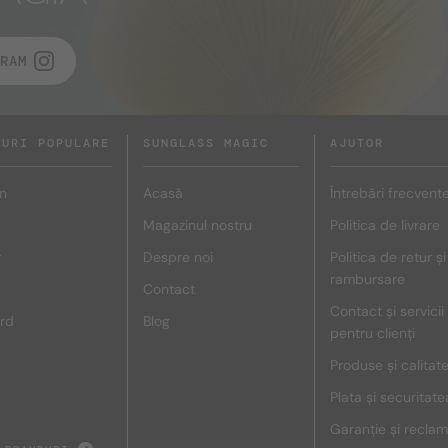
RAM
DURI POPULARE
SUNGLASS MAGIC
AJUTOR
n
Acasă
Întrebări frecvent
Magazinul nostru
Politica de livrare
r
Despre noi
Politica de retur și
rambursare
Contact
Contact și servicii
rd
Blog
pentru clienți
Produse și calitat
Plata și securitate
Garanție și reclam