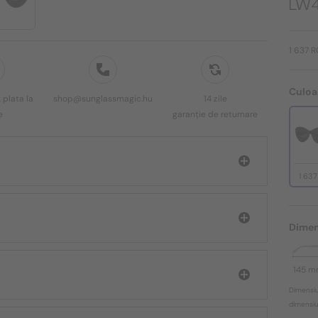
LW4
1 637 
Culoa
 plata la
shop@sunglassmagic.hu
14 zile
e
garanție de returnare
1 63
Dimen
145 
Dimensiu
dimensiun