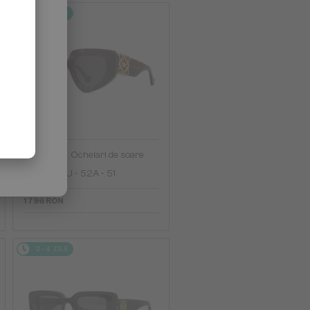
2-4 ZILE
—
Loewe
Ochelari de soare
LW40154U - 52A - 51
1 796 RON
2-4 ZILE