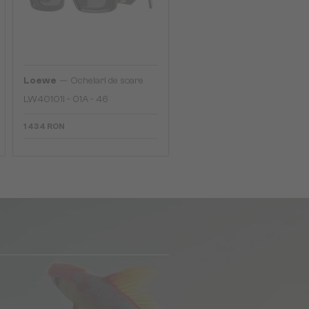
—
Loewe
Ochelari de soare
LW40101I - 01A - 46
1 434 RON