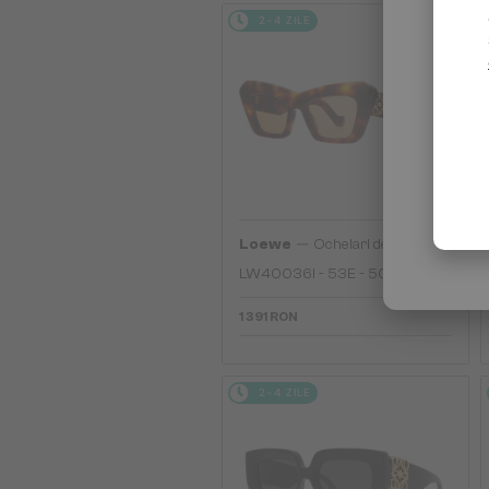
2-4 ZILE
—
Loewe
Ochelari de soare
LW40036I - 53E - 50
1 391 RON
2-4 ZILE