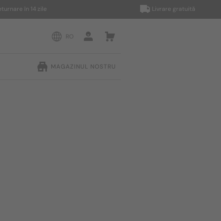
e în 14 zile
Livrare gratuită
RO
MAGAZINUL NOSTRU