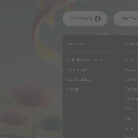
FACEBOOK
INSTAG
PRODUSE
BRAN
Ochelari de soare
Balmai
Cadru optic
Bvlgari
Card cadou
Cartie
Picturi
Celine
Chopa
Dior
Dita
Fendi