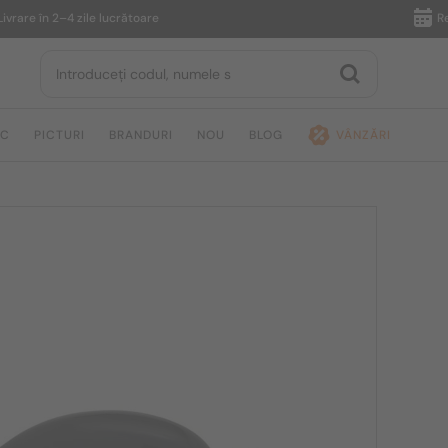
 în 2–4 zile lucrătoare
Returnar
IC
PICTURI
BRANDURI
NOU
BLOG
VÂNZĂRI