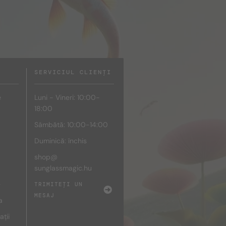
SERVICIUL CLIENȚI
e
Luni - Vineri: 10:00-
18:00
Sâmbătă: 10:00-14:00
Duminică: închis
shop@
sunglassmagic.hu
e
TRIMITEȚI UN
MESAJ
a
ații