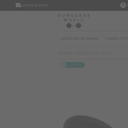
Livrare gratuită
Livrare
OCHELARI DE SOARE
CADRU OPT
Produse
Ochelari de soare
2-4 ZILE