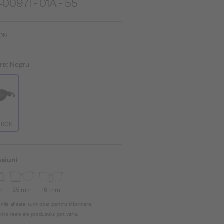
0097I - 01A - 55
RON
re:
Negru
7 RON
siuni
mm
55 mm
16 mm
nile afișate sunt doar pentru informare,
ile reale ale produsului pot varia.