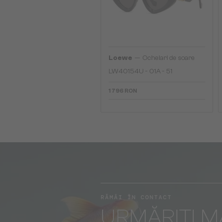
—
Loewe
Ochelari de soare
LW40154U - 01A - 51
1 796 RON
RĂMÂI ÎN CONTACT
URMĂRIȚI M