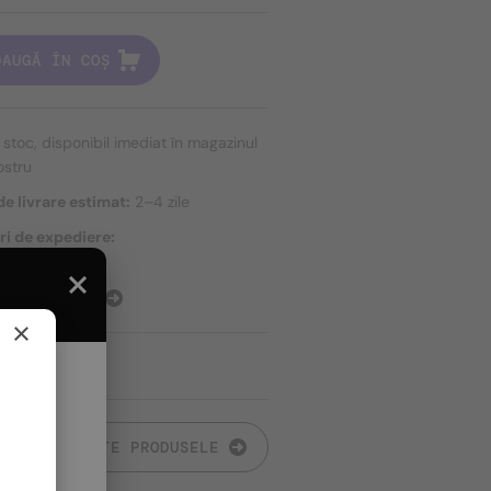
DAUGĂ ÎN COȘ
n stoc, disponibil imediat în magazinul
ostru
e livrare estimat:
2–4 zile
ri de expediere:
ort gratuit
E EXPEDIERE
×
TOATE PRODUSELE