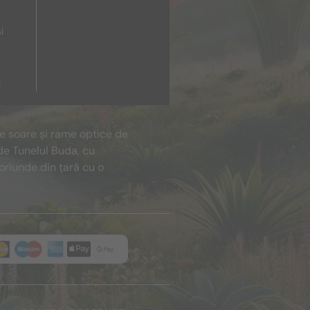
i
i
de soare și rame optice de
de Tunelul Buda, cu
oriunde din țară cu o