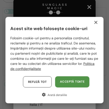
2-4 ZILE
2-4 ZILE
×
Acest site web folosește cookie-uri
Te rugăm să alegi din listă țara potrivită pentru tine:
Folosim cookie-uri pentru a personaliza conținutul,
reclamele și pentru a ne analiza traficul. De asemenea,
România / RO
—
—
împărtășim informații despre utilizarea site-ului nostru
MIU MIU
Ochelari de soare
MIU MIU
Ochelari de soare
cu partenerii noștri de publicitate și analiză, care le pot
Polska / PL
MU A55S - ​1BC90Q - ​57
MU 11ZS - 16K01O - 51
combina cu alte informații pe care le-ați furnizat sau pe
Magyarország / HU
1 636 RON
care le-au colectat din utilizarea serviciilor lor.
Politica
-8%
1 506 RON
1 133 RON
de confidențialitate
United Arab Emirates / EN
Austria / AT
ACCEPTĂ TOATE
REFUZĂ TOT
2-4 ZILE
2-4 ZILE
Germania / DE
Arată detaliile
Franța / FR
Italia / IT