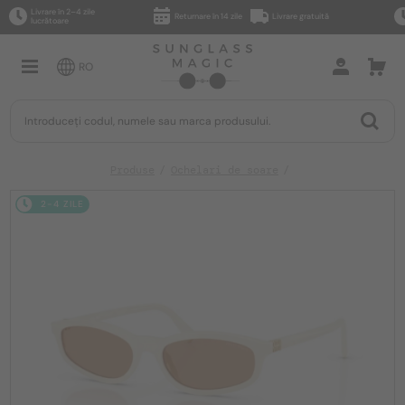
Livrare în 2–4 zile
Returnare în 14 zile
Livrare gratuită
lucrătoare
RO
Produse
Ochelari de soare
2-4 ZILE