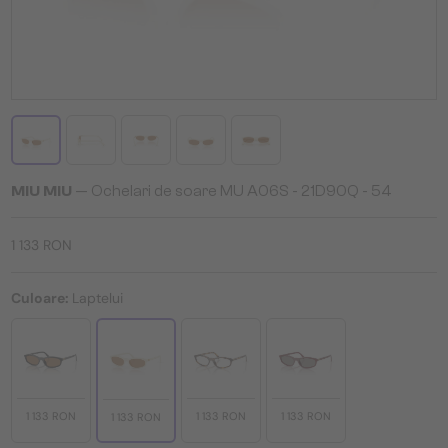
MIU MIU
— Ochelari de soare MU A06S - 21D90Q - 54
1 133 RON
Culoare:
Laptelui
1 133 RON
1 133 RON
1 133 RON
1 133 RON