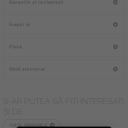
Garanție și reclamații
Înapoi la
Plata
Ghid electoral
S-AR PUTEA SĂ FIȚI INTERESAȚI
ȘI DE
TOATE PRODUSELE