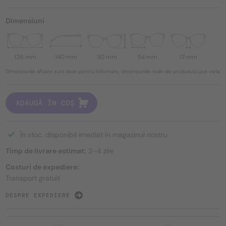
Dimensiuni
126 mm
140 mm
30 mm
54 mm
17 mm
Dimensiunile afișate sunt doar pentru informare, dimensiunile reale ale produsului pot varia.
ADAUGĂ ÎN COȘ
În stoc, disponibil imediat în magazinul nostru
Timp de livrare estimat:
2–4 zile
Costuri de expediere:
Transport gratuit
DESPRE EXPEDIERE