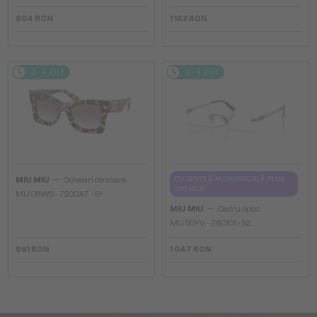
904 RON
1 162 RON
2-4 ZILE
2-4 ZILE
—
CU LENTILĂ MONOFOCALĂ PLUS
MIU MIU
Ochelari de soare
330 RON
MU 08WS - 7S00A7 - 51
—
MIU MIU
Cadru optic
MU 50YV - 26C1O1 - 52
961 RON
1 047 RON