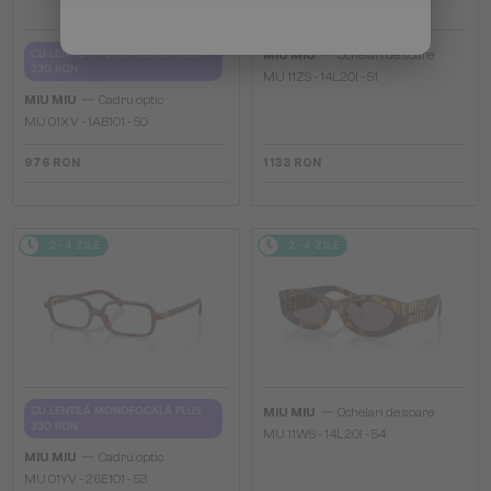
—
CU LENTILĂ MONOFOCALĂ PLUS
MIU MIU
Ochelari de soare
330 RON
MU 11ZS - 14L20I - 51
—
MIU MIU
Cadru optic
MU 01XV - 1AB1O1 - 50
976 RON
1 133 RON
2-4 ZILE
2-4 ZILE
—
CU LENTILĂ MONOFOCALĂ PLUS
MIU MIU
Ochelari de soare
330 RON
MU 11WS - 14L20I - 54
—
MIU MIU
Cadru optic
MU 01YV - 26E1O1 - 53