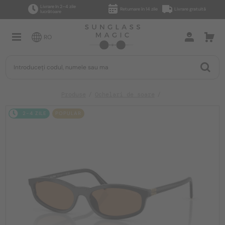
Livrare în 2–4 zile
Returnare în 14 zile
Livrare gratuită
lucrătoare
RO
Produse
Ochelari de soare
2-4 ZILE
POPULAR