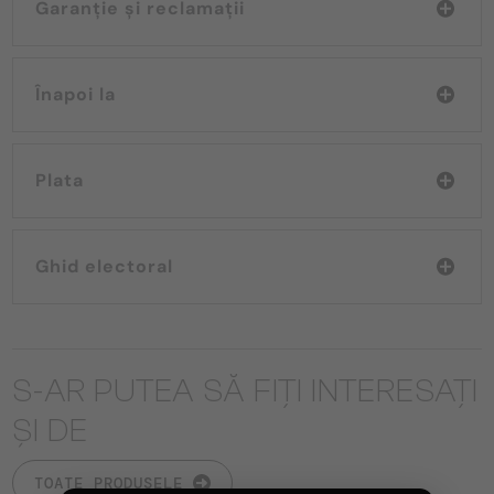
Garanție și reclamații
Înapoi la
Plata
Ghid electoral
S-AR PUTEA SĂ FIȚI INTERESAȚI
ȘI DE
TOATE PRODUSELE