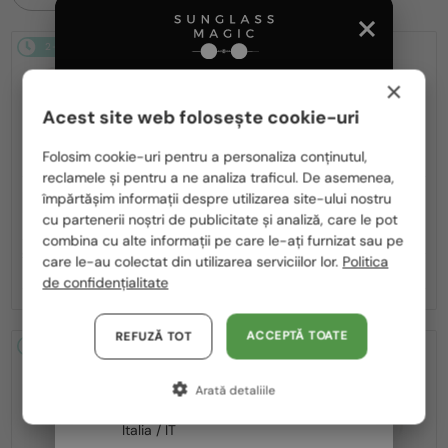
2-4 ZILE
2-4 ZILE
×
Acest site web folosește cookie-uri
Te rugăm să alegi din listă țara potrivită pentru tine:
Folosim cookie-uri pentru a personaliza conținutul,
reclamele și pentru a ne analiza traficul. De asemenea,
România / RO
—
—
împărtășim informații despre utilizarea site-ului nostru
MIU MIU
Ochelari de soare
MIU MIU
Ochelari de soare
cu partenerii noștri de publicitate și analiză, care le pot
Polska / PL
MU A55S - ​1BC90Q - ​57
MU 11ZS - 16K01O - 51
combina cu alte informații pe care le-ați furnizat sau pe
Magyarország / HU
1 636 RON
care le-au colectat din utilizarea serviciilor lor.
Politica
-8%
1 506 RON
1 133 RON
de confidențialitate
United Arab Emirates / EN
Austria / AT
ACCEPTĂ TOATE
REFUZĂ TOT
2-4 ZILE
2-4 ZILE
Germania / DE
Arată detaliile
Franța / FR
Italia / IT