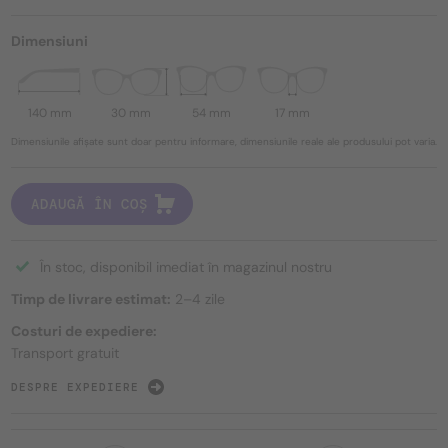
Dimensiuni
140 mm
30 mm
54 mm
17 mm
Dimensiunile afișate sunt doar pentru informare, dimensiunile reale ale produsului pot varia.
ADAUGĂ ÎN COȘ
În stoc, disponibil imediat în magazinul nostru
Timp de livrare estimat:
2–4 zile
Costuri de expediere:
Transport gratuit
DESPRE EXPEDIERE