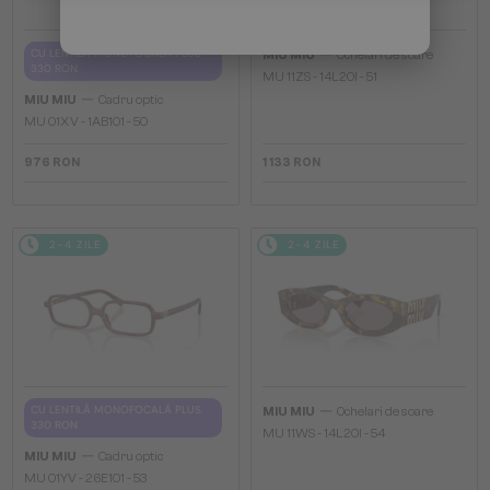
—
CU LENTILĂ MONOFOCALĂ PLUS
MIU MIU
Ochelari de soare
330 RON
MU 11ZS - 14L20I - 51
—
MIU MIU
Cadru optic
MU 01XV - 1AB1O1 - 50
976 RON
1 133 RON
2-4 ZILE
2-4 ZILE
—
CU LENTILĂ MONOFOCALĂ PLUS
MIU MIU
Ochelari de soare
330 RON
MU 11WS - 14L20I - 54
—
MIU MIU
Cadru optic
MU 01YV - 26E1O1 - 53