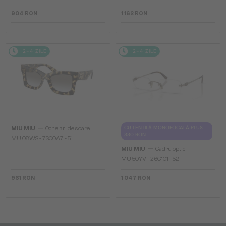
904 RON
1 162 RON
2-4 ZILE
2-4 ZILE
—
CU LENTILĂ MONOFOCALĂ PLUS
MIU MIU
Ochelari de soare
330 RON
MU 08WS - 7S00A7 - 51
—
MIU MIU
Cadru optic
MU 50YV - 26C1O1 - 52
961 RON
1 047 RON