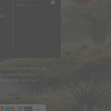
MESAJ
a
ații
i
i
de soare și rame optice de
de Tunelul Buda, cu
oriunde din țară cu o