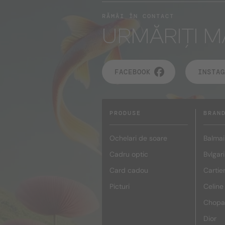
RĂMÂI ÎN CONTACT
URMĂRIȚI M
FACEBOOK
INSTAG
PRODUSE
BRAN
Ochelari de soare
Balmai
Cadru optic
Bvlgari
Card cadou
Cartie
Picturi
Celine
Chopa
Dior