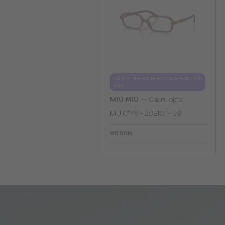
CU LENTILĂ MONOFOCALĂ PLUS 330
RON
—
MIU MIU
Cadru optic
MU 01YV - 26E1O1 - 53
911 RON