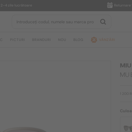
zile lucrătoare
Returnare în 14 
IC
PICTURI
BRANDURI
NOU
BLOG
VÂNZĂRI
MIU
MU 
1 200 
Culoa