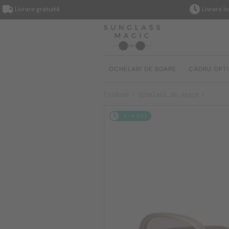
Livrare gratuită
Livrare în 2–4 
OCHELARI DE SOARE
CADRU OPT
Produse
Ochelari de soare
2-4 ZILE