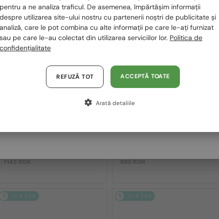
România / RO
pentru a ne analiza traficul. De asemenea, împărtășim informații
2-4 ZILE
2-4 ZILE
despre utilizarea site-ului nostru cu partenerii noștri de publicitate și
Polska / PL
analiză, care le pot combina cu alte informații pe care le-ați furnizat
sau pe care le-au colectat din utilizarea serviciilor lor.
Politica de
Magyarország / HU
confidențialitate
United Arab Emirates / EN
Austria / AT
ACCEPTĂ TOATE
REFUZĂ TOT
Germania / DE
Arată detaliile
Franța / FR
—
MIU MIU
Ochelari de soare
CU LENTILĂ MONOFOCALĂ PLUS 330
RON
MU 11ZS - 16K01O - 51
Italia / IT
—
MIU MIU
Cadru optic
MU 01XV - 1AB1O1 - 50
1 142 RON
983 RON
2-4 ZILE
2-4 ZILE