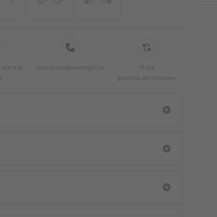
 plata la
shop@sunglassmagic.hu
14 zile
e
garanție de returnare