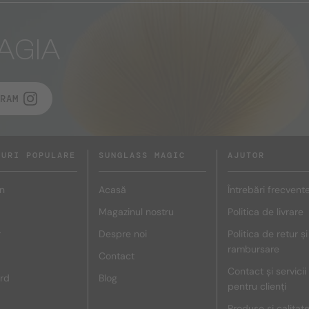
AGIA
RAM
DURI POPULARE
SUNGLASS MAGIC
AJUTOR
n
Acasă
Întrebări frecvent
Magazinul nostru
Politica de livrare
r
Despre noi
Politica de retur și
rambursare
Contact
Contact și servicii
rd
Blog
pentru clienți
Produse și calitat