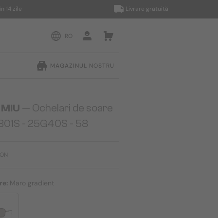
zile
Livrare gratuită
RO
MAGAZINUL NOSTRU
 MIU
— Ochelari de soare
B01S - 25G40S - 58
RON
re:
Maro gradient