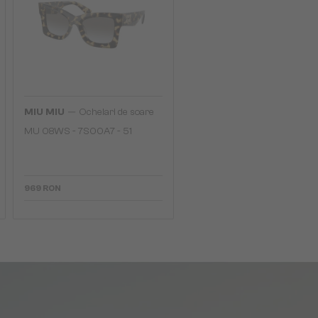
—
MIU MIU
Ochelari de soare
MU 08WS - 7S00A7 - 51
969 RON