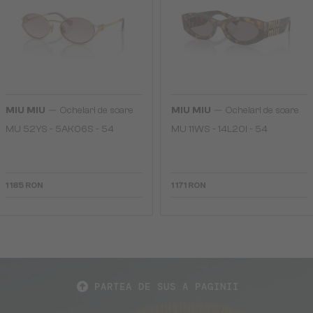
—
—
MIU MIU
Ochelari de soare
MIU MIU
Ochelari de soare
MU 52YS - ​5AK06S - ​54
MU 11WS - 14L20I - 54
1 185 RON
1 171 RON
PARTEA DE SUS A PAGINII