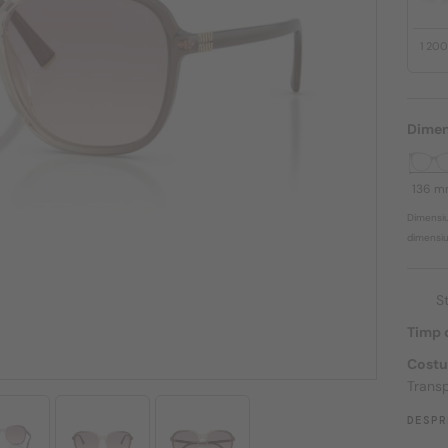
1 20
Dimen
136 
Dimensiu
dimensiun
S
Timp d
Costu
Transp
DESPR