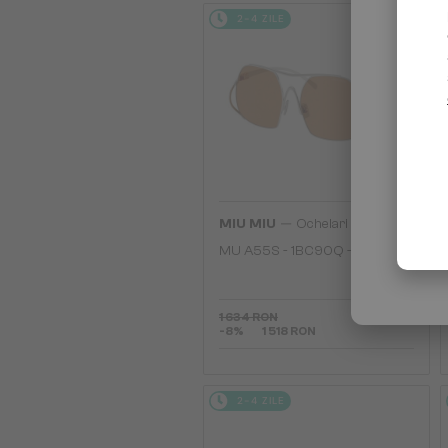
2-4 ZILE
—
MIU MIU
Ochelari de soare
MU A55S - ​1BC90Q - ​57
1 634 RON
-8%
1 518 RON
2-4 ZILE