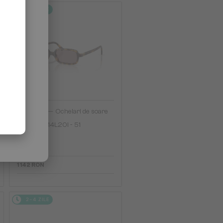
2-4 ZILE
—
MIU MIU
Ochelari de soare
MU 11ZS - 14L20I - 51
1 142 RON
2-4 ZILE