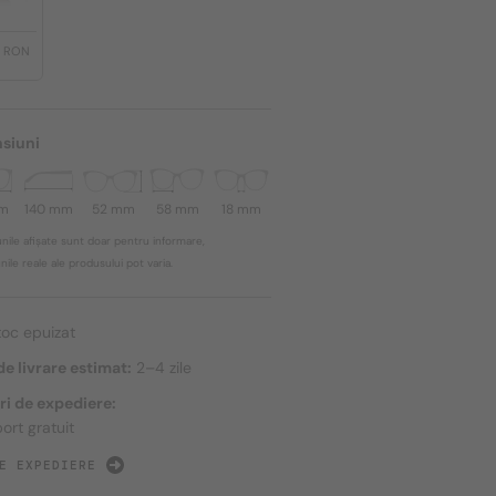
0 RON
siuni
mm
140 mm
52 mm
58 mm
18 mm
nile afișate sunt doar pentru informare,
ile reale ale produsului pot varia.
toc epuizat
e livrare estimat:
2–4 zile
ri de expediere:
ort gratuit
E EXPEDIERE