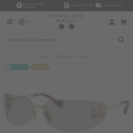
Livrare în 2–4 zile
Returnare în 14 zile
Livrare gratuită
lucrătoare
RO
Produse
Ochelari de soare
2-4 ZILE
POPULAR