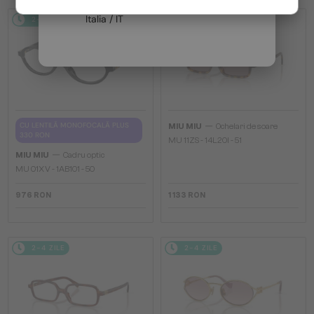
Italia / IT
2-4 ZILE
2-4 ZILE
—
CU LENTILĂ MONOFOCALĂ PLUS
MIU MIU
Ochelari de soare
330 RON
MU 11ZS - 14L20I - 51
—
MIU MIU
Cadru optic
MU 01XV - 1AB1O1 - 50
976 RON
1 133 RON
2-4 ZILE
2-4 ZILE