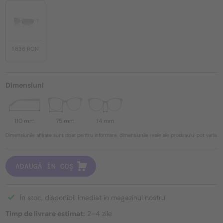
1 836 RON
Dimensiuni
110 mm
75 mm
14 mm
Dimensiunile afișate sunt doar pentru informare, dimensiunile reale ale produsului pot varia.
ADAUGĂ ÎN COȘ
În stoc, disponibil imediat în magazinul nostru
Timp de livrare estimat:
2–4 zile