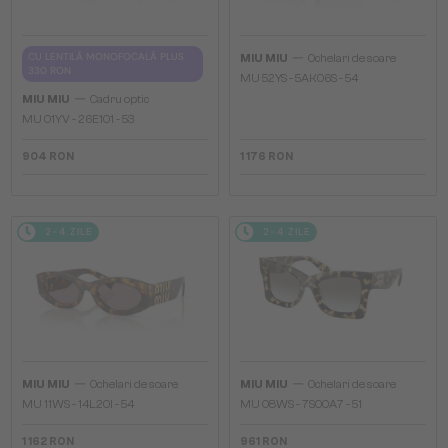
—
CU LENTILĂ MONOFOCALĂ PLUS
MIU MIU
Ochelari de soare
330 RON
MU 52YS - ​5AK06S - ​54
—
MIU MIU
Cadru optic
MU 01YV - 26E1O1 - 53
904 RON
1 176 RON
2-4 ZILE
2-4 ZILE
—
—
MIU MIU
Ochelari de soare
MIU MIU
Ochelari de soare
MU 11WS - 14L20I - 54
MU 08WS - 7S00A7 - 51
1 162 RON
961 RON