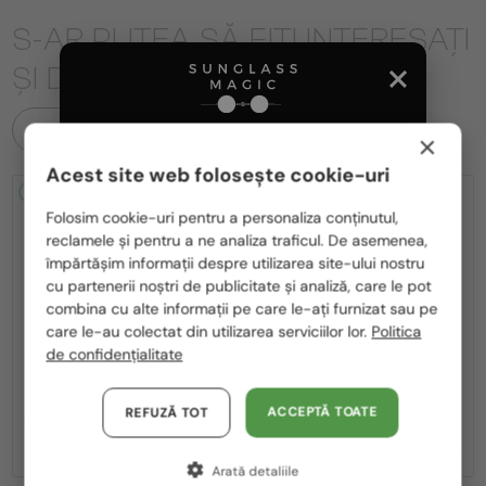
S-AR PUTEA SĂ FIȚI INTERESAȚI
ȘI DE
TOATE PRODUSELE
×
Acest site web folosește cookie-uri
2-4 ZILE
2-4 ZILE
Te rugăm să alegi din listă țara potrivită pentru tine:
Folosim cookie-uri pentru a personaliza conținutul,
reclamele și pentru a ne analiza traficul. De asemenea,
România / RO
împărtășim informații despre utilizarea site-ului nostru
cu partenerii noștri de publicitate și analiză, care le pot
Polska / PL
combina cu alte informații pe care le-ați furnizat sau pe
Magyarország / HU
care le-au colectat din utilizarea serviciilor lor.
Politica
de confidențialitate
—
—
MIU MIU
Ochelari de soare
MIU MIU
Ochelari de soare
United Arab Emirates / EN
MU A55S - ​1BC90Q - ​57
MU 11ZS - 16K01O - 51
Austria / AT
ACCEPTĂ TOATE
REFUZĂ TOT
1 636 RON
-8%
1 506 RON
1 133 RON
Germania / DE
Arată detaliile
Franța / FR