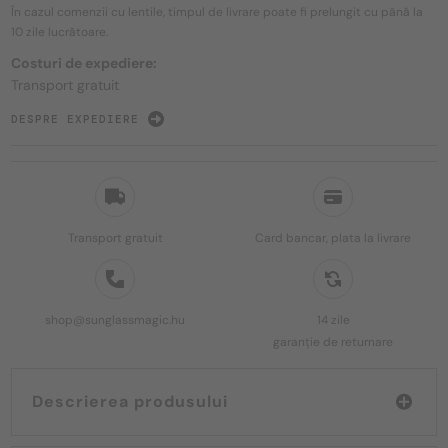
În cazul comenzii cu lentile, timpul de livrare poate fi prelungit cu până la
10 zile
lucrătoare.
Costuri de expediere:
Transport gratuit
DESPRE EXPEDIERE
Transport gratuit
Card bancar, plata la livrare
shop@sunglassmagic.hu
14 zile
garanție de returnare
Descrierea produsului