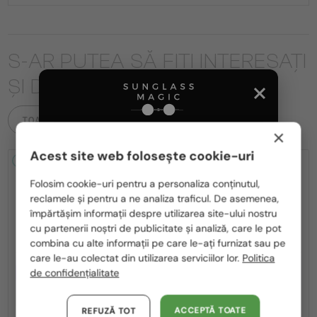
S-AR PUTEA SĂ FIȚI INTERESAȚI
ȘI DE
TOATE PRODUSELE
×
Acest site web folosește cookie-uri
2-4 ZILE
2-4 ZILE
Te rugăm să alegi din listă țara potrivită pentru tine:
Folosim cookie-uri pentru a personaliza conținutul,
reclamele și pentru a ne analiza traficul. De asemenea,
România / RO
împărtășim informații despre utilizarea site-ului nostru
cu partenerii noștri de publicitate și analiză, care le pot
Polska / PL
combina cu alte informații pe care le-ați furnizat sau pe
Magyarország / HU
care le-au colectat din utilizarea serviciilor lor.
Politica
CU LENTILĂ MONOFOCALĂ PLUS
CU LENTILĂ MONOFOCALĂ PLUS
de confidențialitate
United Arab Emirates / EN
330 RON
330 RON
—
—
Moncler
Cadru optic
Moncler
Cadru optic
Austria / AT
ACCEPTĂ TOATE
REFUZĂ TOT
ML5081 - 001 - 56
ML5202 - 036 - 56