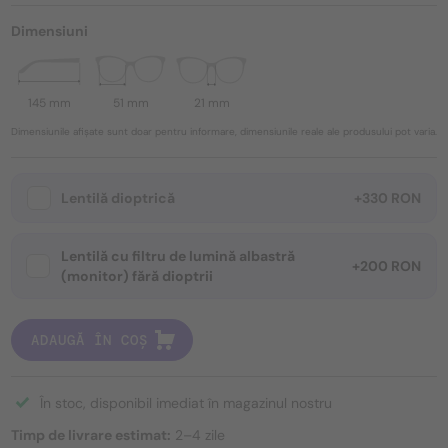
Dimensiuni
145 mm
51 mm
21 mm
Dimensiunile afișate sunt doar pentru informare, dimensiunile reale ale produsului pot varia.
Lentilă dioptrică
+330 RON
Lentilă cu filtru de lumină albastră
+200 RON
(monitor) fără dioptrii
ADAUGĂ ÎN COȘ
În stoc, disponibil imediat în magazinul nostru
Timp de livrare estimat:
2–4 zile