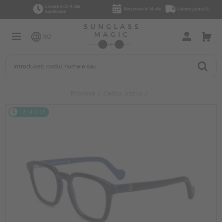
Livrare în 2–4 zile
Returnare în 14 zile
Livrare gratuită
lucrătoare
RO
Produse
Cadru optic
2-4 ZILE