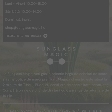
Luni - Vineri: 10:00-18:00
Sâmbătă: 10:00-14:00
Duminică: închis
shop@
sunglassmagic.hu
TRIMITEȚI UN MESAJ
La Sunglass Magic, veți găsi o selecție largă de ochelari de soare
și rame optice de mărci premium. Magazinul nostru este situat la
2 minute de Tunelul Buda, cu consiliere de specialitate pentru toți.
Cumpără online de oriunde din țară cu o garanție de returnare de
14 zile.
PLATA CONVENABILĂ ESTE ASIGURATĂ DE STRIPE,