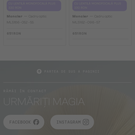
CU LENTILĂ MONOFOCALĂ PLUS
CU LENTILĂ MONOFOCALĂ PLUS
330 RON
330 RON
—
—
Moncler
Cadru optic
Moncler
Cadru optic
ML5186 - 052 - 55
ML5162 - 096 - 57
651 RON
651 RON
PARTEA DE SUS A PAGINII
RĂMÂI ÎN CONTACT
URMĂRIȚI MAGIA
FACEBOOK
INSTAGRAM