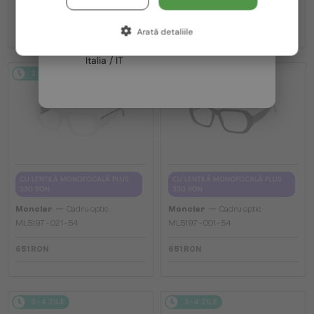
Germania / DE
651 RON
651 RON
Arată detaliile
Franța / FR
Italia / IT
2-4 ZILE
2-4 ZILE
CU LENTILĂ MONOFOCALĂ PLUS
CU LENTILĂ MONOFOCALĂ PLUS
330 RON
330 RON
—
—
Moncler
Cadru optic
Moncler
Cadru optic
ML5197 - 021 - 54
ML5197 - 001 - 54
651 RON
651 RON
2-4 ZILE
2-4 ZILE