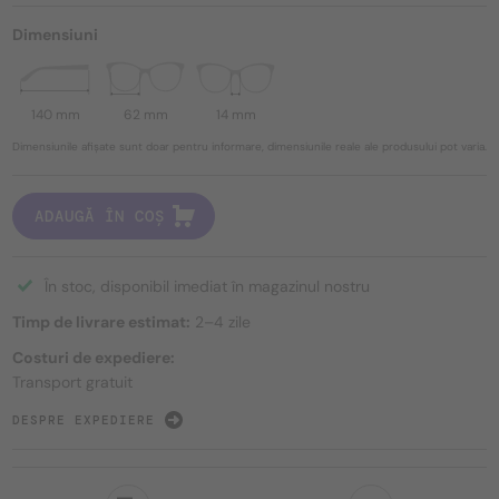
Dimensiuni
140 mm
62 mm
14 mm
Dimensiunile afișate sunt doar pentru informare, dimensiunile reale ale produsului pot varia.
ADAUGĂ ÎN COȘ
În stoc, disponibil imediat în magazinul nostru
Timp de livrare estimat:
2–4 zile
Costuri de expediere:
Transport gratuit
DESPRE EXPEDIERE