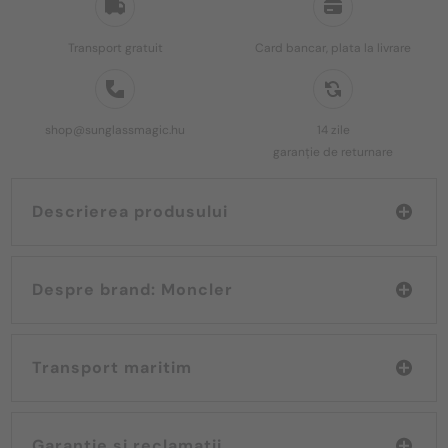
Transport gratuit
Card bancar, plata la livrare
shop@sunglassmagic.hu
14 zile
garanție de returnare
Descrierea produsului
Despre brand: Moncler
Transport maritim
Garanție și reclamații