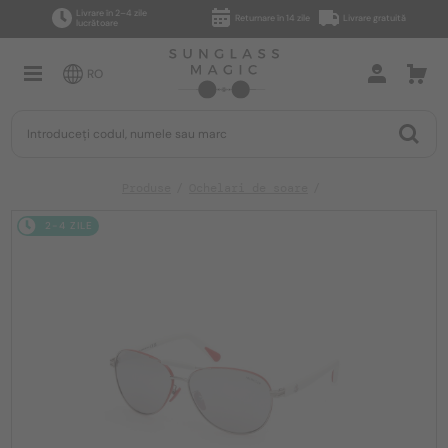
Livrare în 2–4 zile
Returnare în 14 zile
Livrare gratuită
lucrătoare
RO
Produse
Ochelari de soare
2-4 ZILE