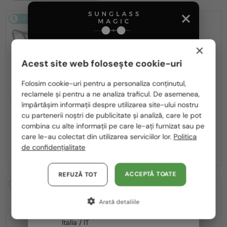
2-4 ZILE
2-4 ZILE
×
Acest site web folosește cookie-uri
Te rugăm să alegi din listă țara potrivită pentru tine:
Folosim cookie-uri pentru a personaliza conținutul,
reclamele și pentru a ne analiza traficul. De asemenea,
CU LENTILĂ MONOFOCALĂ PLUS
CU LENTILĂ MONOFOCALĂ PLUS
România / RO
330 RON
330 RON
împărtășim informații despre utilizarea site-ului nostru
cu partenerii noștri de publicitate și analiză, care le pot
Polska / PL
—
—
Moncler
Cadru optic
Moncler
Cadru optic
combina cu alte informații pe care le-ați furnizat sau pe
ML5081 - 001 - 56
ML5202 - 036 - 56
Magyarország / HU
care le-au colectat din utilizarea serviciilor lor.
Politica
652 RON
652 RON
de confidențialitate
United Arab Emirates / EN
Austria / AT
ACCEPTĂ TOATE
REFUZĂ TOT
2-4 ZILE
2-4 ZILE
Germania / DE
Arată detaliile
Franța / FR
Italia / IT