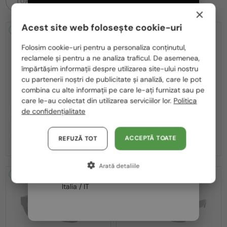
TOATE PRODUSELE
×
Acest site web folosește cookie-uri
2-4 ZILE
2-4 ZILE
Te rugăm să alegi din listă țara potrivită pentru tine:
Folosim cookie-uri pentru a personaliza conținutul,
reclamele și pentru a ne analiza traficul. De asemenea,
România / RO
împărtășim informații despre utilizarea site-ului nostru
cu partenerii noștri de publicitate și analiză, care le pot
Polska / PL
combina cu alte informații pe care le-ați furnizat sau pe
Magyarország / HU
care le-au colectat din utilizarea serviciilor lor.
Politica
—
—
Off-White
Ochelari de soare
Off-White
Ochelari de soare
de confidențialitate
United Arab Emirates / EN
OERI017 NASSAU - 1107 - 51
OERI017 NASSAU - 8507 - 51
Austria / AT
1 047 RON
1 047 RON
ACCEPTĂ TOATE
REFUZĂ TOT
Germania / DE
Arată detaliile
Franța / FR
2-4 ZILE
2-4 ZILE
Italia / IT