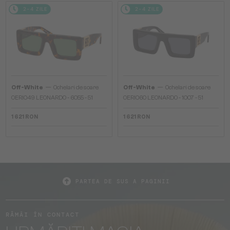
2-4 ZILE
2-4 ZILE
—
—
Off-White
Ochelari de soare
Off-White
Ochelari de soare
OERI049 LEONARDO - 6055 - 51
OERI060 LEONARDO - 1007 - 51
1 621 RON
1 621 RON
PARTEA DE SUS A PAGINII
RĂMÂI ÎN CONTACT