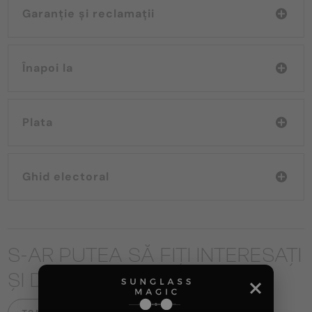
Garanție și reclamații
Înapoi la
Plata
Ghid electoral
S-AR PUTEA SĂ FIȚI INTERESAȚI
ȘI DE