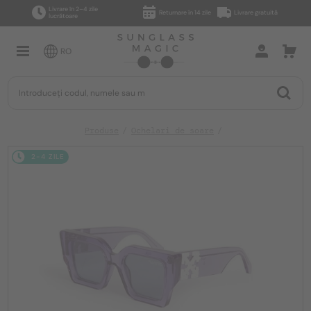
Livrare în 2–4 zile
Returnare în 14 zile
Livrare gratuită
lucrătoare
RO
Produse
Ochelari de soare
2-4 ZILE