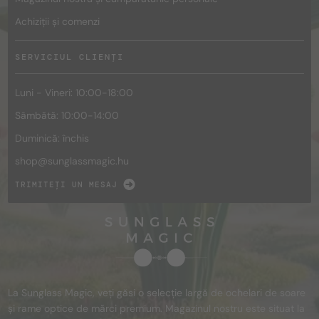
Achiziții și comenzi
SERVICIUL CLIENȚI
Luni - Vineri: 10:00-18:00
Sâmbătă: 10:00-14:00
Duminică: închis
shop@
sunglassmagic.hu
TRIMITEȚI UN MESAJ
La Sunglass Magic, veți găsi o selecție largă de ochelari de soare
și rame optice de mărci premium. Magazinul nostru este situat la