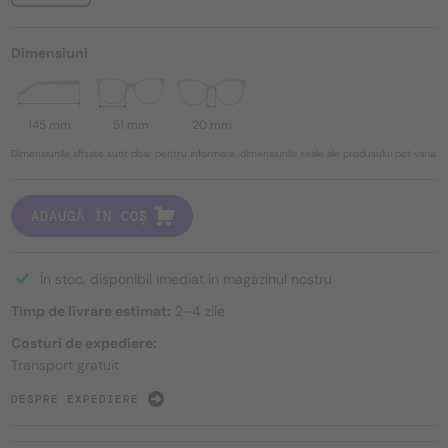
Dimensiuni
145 mm
51 mm
20 mm
Dimensiunile afișate sunt doar pentru informare, dimensiunile reale ale produsului pot varia.
ADAUGĂ ÎN COȘ
În stoc, disponibil imediat în magazinul nostru
Timp de livrare estimat:
2–4 zile
Costuri de expediere:
Transport gratuit
DESPRE EXPEDIERE