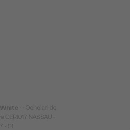
-White
— Ochelari de
re OERI017 NASSAU -
 - 51