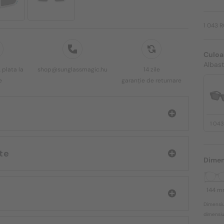
1 043 
Culoa
Albast
 plata la
shop@sunglassmagic.hu
14 zile
e
garanție de returnare
1 04
White
Dimen
144 
Dimensiu
dimensiun