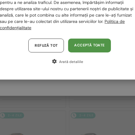
România / RO
pentru a ne analiza traficul. De asemenea, împărtășim informații
2-4 ZILE
2-4 ZILE
despre utilizarea site-ului nostru cu partenerii noștri de publicitate și
Polska / PL
analiză, care le pot combina cu alte informații pe care le-ați furnizat
sau pe care le-au colectat din utilizarea serviciilor lor.
Politica de
Magyarország / HU
confidențialitate
United Arab Emirates / EN
Austria / AT
ACCEPTĂ TOATE
REFUZĂ TOT
Germania / DE
Arată detaliile
Franța / FR
—
—
Off-White
Off-White
Ochelari de soare
Ochelari de soare
Italia / IT
OERI018 ZURICH - 1007 - 51
OERI018 ZURICH - 1107 - 51
913 RON
913 RON
2-4 ZILE
2-4 ZILE