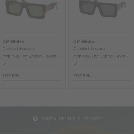
—
—
Off-White
Off-White
Ochelari de soare
Ochelari de soare
OERI049 LEONARDO - 6055 -
OERI060 LEONARDO - 1007 -
51
51
1 637 RON
1 637 RON
PARTEA DE SUS A PAGINII