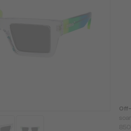
Off
soa
8507