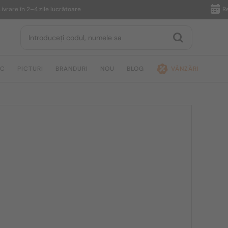
e în 2–4 zile lucrătoare
Returnar
IC
PICTURI
BRANDURI
NOU
BLOG
VÂNZĂRI