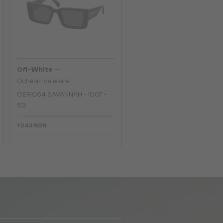
—
Off-White
Ochelari de soare
OERI064 SAVANNAH - 1007 -
53
1 043 RON