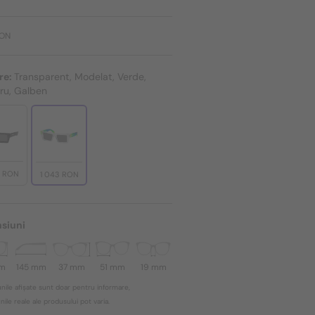
RON
re:
Transparent, Modelat, Verde,
ru, Galben
3 RON
1 043 RON
siuni
mm
145 mm
37 mm
51 mm
19 mm
nile afișate sunt doar pentru informare,
ile reale ale produsului pot varia.