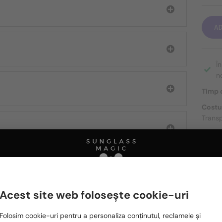
A
Î
n
Timp d
Costu
Transp
DESPR
Acest site web folosește cookie-uri
Ă FIȚI INTERESAȚI ȘI DE
Te rugăm să alegi din listă țara potrivită pentru tine:
Folosim cookie-uri pentru a personaliza conținutul, reclamele și