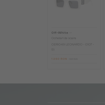
—
Off-White
Ochelari de soare
OERI049 LEONARDO - 0107 -
51
1 260 RON
1 637 RON