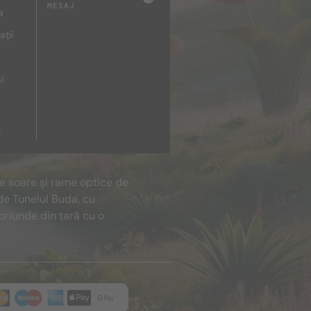
MESAJ
a
ații
i
i
de soare și rame optice de
de Tunelul Buda, cu
oriunde din țară cu o