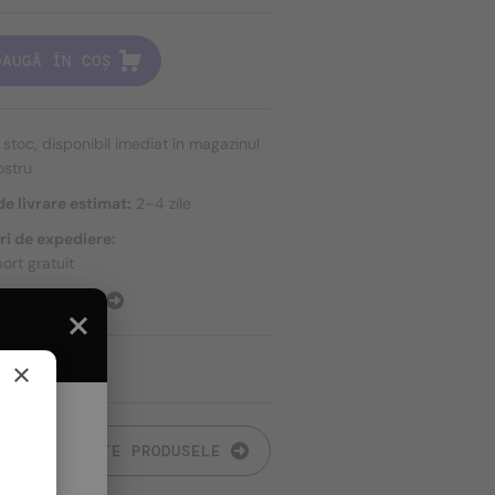
DAUGĂ ÎN COȘ
n stoc, disponibil imediat în magazinul
ostru
e livrare estimat:
2–4 zile
ri de expediere:
ort gratuit
E EXPEDIERE
×
TOATE PRODUSELE