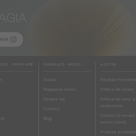
AGIA
RAM
DURI POPULARE
SUNGLASS MAGIC
AJUTOR
n
Acasă
Întrebări frecvent
Magazinul nostru
Politica de livrare
r
Despre noi
Politica de retur și
rambursare
Contact
Contact și servicii
rd
Blog
pentru clienți
Produse și calitat