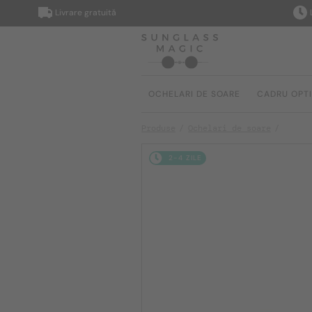
Livrare gratuită
Livrar
OCHELARI DE SOARE
CADRU OPT
Produse
Ochelari de soare
2-4 ZILE