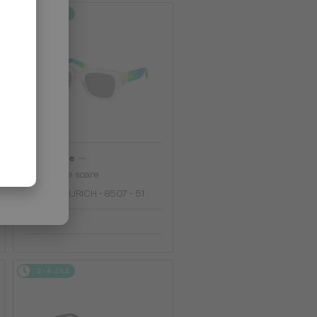
2-4 ZILE
—
Off-White
Ochelari de soare
OERI018 ZURICH - 8507 - 51
913 RON
2-4 ZILE