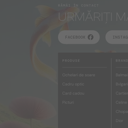
RĂMÂI ÎN CONTACT
URMĂRIȚI M
FACEBOOK
INSTAG
PRODUSE
BRAN
Ochelari de soare
Balmai
Cadru optic
Bvlgari
Card cadou
Cartie
Picturi
Celine
Chopa
Dior