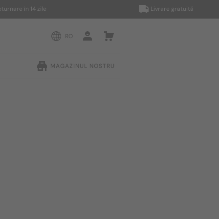
e în 14 zile
Livrare gratuită
RO
MAGAZINUL NOSTRU