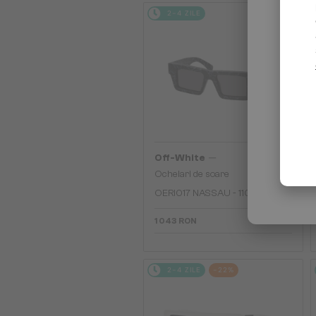
2-4 ZILE
—
Off-White
Ochelari de soare
OERI017 NASSAU - 1107 - 51
1 043 RON
2-4 ZILE
-22%