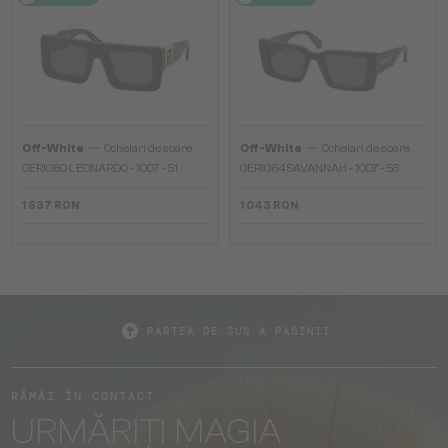
—
—
Off-White
Ochelari de soare
Off-White
Ochelari de soare
OERI060 LEONARDO - 1007 - 51
OERI064 SAVANNAH - 1007 - 53
1 637 RON
1 043 RON
PARTEA DE SUS A PAGINII
RĂMÂI ÎN CONTACT
URMĂRIȚI MAGIA