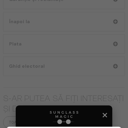
Înapoi la
Plata
Ghid electoral
S-AR PUTEA SĂ FIȚI INTERESAȚI
ȘI DE
TOATE PRODUSELE