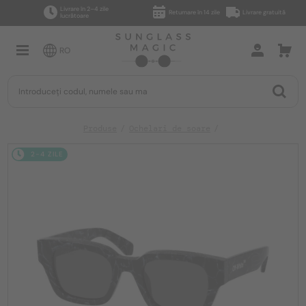
Livrare în 2–4 zile
Returnare în 14 zile
Livrare gratuită
lucrătoare
RO
Produse
Ochelari de soare
2-4 ZILE