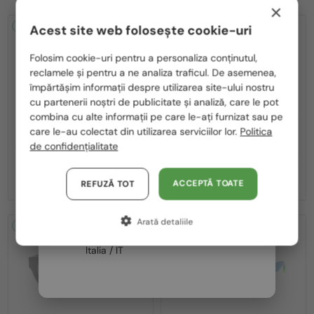
×
2-4 ZILE
2-4 ZILE
Acest site web folosește cookie-uri
Te rugăm să alegi din listă țara potrivită pentru tine:
Folosim cookie-uri pentru a personaliza conținutul,
reclamele și pentru a ne analiza traficul. De asemenea,
România / RO
împărtășim informații despre utilizarea site-ului nostru
cu partenerii noștri de publicitate și analiză, care le pot
Polska / PL
combina cu alte informații pe care le-ați furnizat sau pe
Magyarország / HU
care le-au colectat din utilizarea serviciilor lor.
Politica
—
—
Off-White
Ochelari de soare
Off-White
Ochelari de soare
de confidențialitate
OERI017 NASSAU - 1107 - 51
OERI017 NASSAU - 8507 - 51
United Arab Emirates / EN
1 043 RON
1 043 RON
Austria / AT
ACCEPTĂ TOATE
REFUZĂ TOT
Germania / DE
Arată detaliile
Franța / FR
2-4 ZILE
2-4 ZILE
Italia / IT