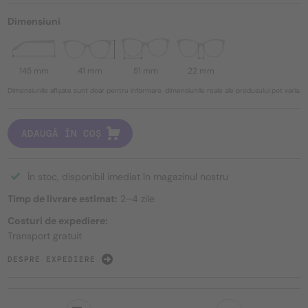
Dimensiuni
145 mm
41 mm
51 mm
22 mm
Dimensiunile afișate sunt doar pentru informare, dimensiunile reale ale produsului pot varia.
ADAUGĂ ÎN COȘ
În stoc, disponibil imediat în magazinul nostru
Timp de livrare estimat:
2–4 zile
Costuri de expediere:
Transport gratuit
DESPRE EXPEDIERE