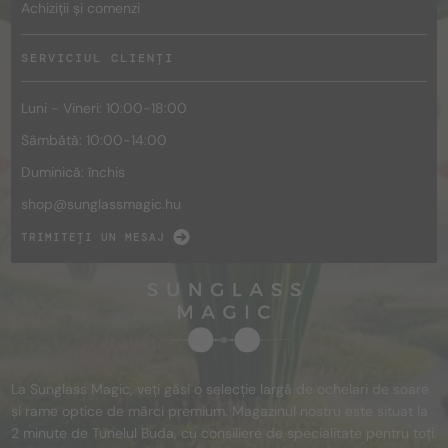
Achiziții și comenzi
SERVICIUL CLIENȚI
Luni - Vineri: 10:00-18:00
Sâmbătă: 10:00-14:00
Duminică: închis
shop@
sunglassmagic.hu
TRIMITEȚI UN MESAJ
La Sunglass Magic, veți găsi o selecție largă de ochelari de soare
și rame optice de mărci premium. Magazinul nostru este situat la
2 minute de Tunelul Buda, cu consiliere de specialitate pentru toți.