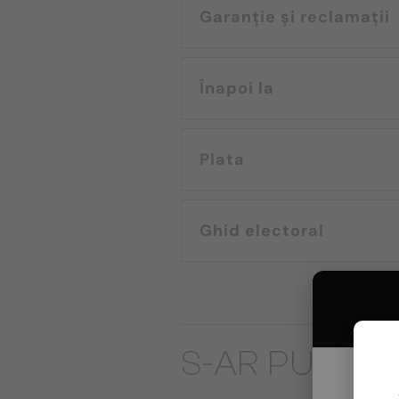
Garanție și reclamații
Înapoi la
Plata
Ghid electoral
S-AR PUTEA S