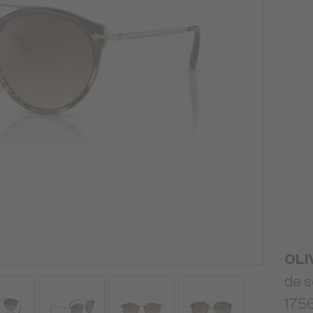
OLI
de 
1756