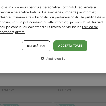
Te rugăm să alegi din listă țara potrivită pentru tine:
2-4 ZILE
2-4 ZILE
Folosim cookie-uri pentru a personaliza conținutul, reclamele și
România / RO
pentru a ne analiza traficul. De asemenea, împărtășim informații
despre utilizarea site-ului nostru cu partenerii noștri de publicitate și
Polska / PL
analiză, care le pot combina cu alte informații pe care le-ați furnizat
sau pe care le-au colectat din utilizarea serviciilor lor.
Politica de
Magyarország / HU
confidențialitate
United Arab Emirates / EN
Austria / AT
ACCEPTĂ TOATE
REFUZĂ TOT
—
—
Germania / DE
OLIVER PEOPLES
OLIVER PEOPLES
Ochelari de soare
Ochelari de soare
Arată detaliile
Franța / FR
OV5454SU DESMON -
OV5454SU DESMON
Italia / IT
10050F - 50
(HANDMADE IN JAPAN) -
1722P2 - 50 - CU LENTILE
POLARIZATE
1 162 RON
1 291 RON