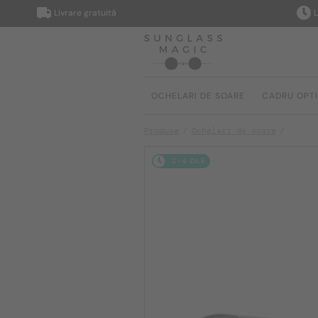
Livrare gratuită
Livrare î
OCHELARI DE SOARE
CADRU OPT
Produse
Ochelari de soare
2-4 ZILE