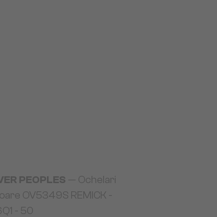
VER PEOPLES
— Ochelari
soare OV5349S REMICK -
Q1 - 50