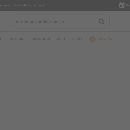
n 2–4 zile lucrătoare
Returnare 
IC
PICTURI
BRANDURI
NOU
BLOG
VÂNZĂRI