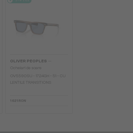
2-4 ZILE
—
OLIVER PEOPLES
Ochelari de soare
OV5590SU - 1724GH - 51 - CU
LENTILE TRANSITIONS
1 621 RON