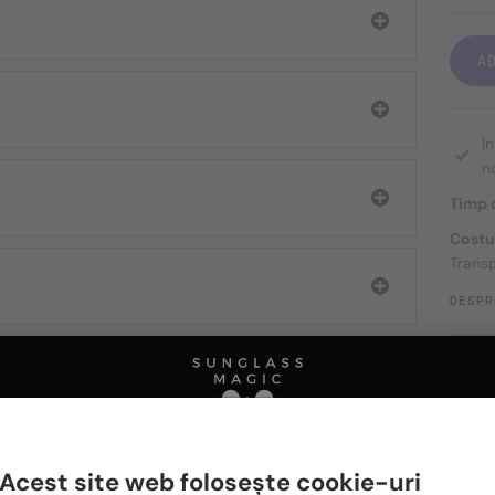
A
Î
n
Timp d
Costu
Transp
DESPR
Ă FIȚI INTERESAȚI ȘI DE
Acest site web folosește cookie-uri