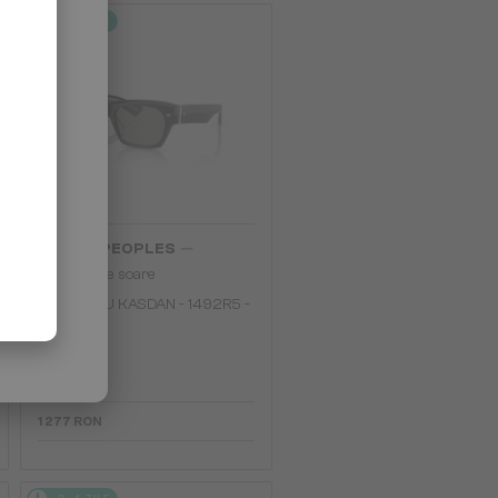
2-4 ZILE
—
OLIVER PEOPLES
Ochelari de soare
OV5514SU KASDAN - 1492R5 -
51
1 277 RON