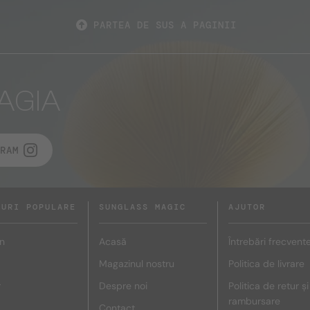
PARTEA DE SUS A PAGINII
AGIA
RAM
DURI POPULARE
SUNGLASS MAGIC
AJUTOR
n
Acasă
Întrebări frecvent
Magazinul nostru
Politica de livrare
r
Despre noi
Politica de retur și
rambursare
Contact