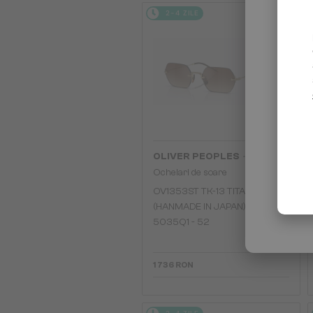
2-4 ZILE
—
OLIVER PEOPLES
Ochelari de soare
OV1353ST TK-13 TITANIUM
(HANMADE IN JAPAN) -
5035Q1 - 52
1 736 RON