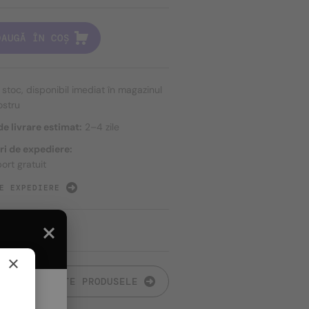
DAUGĂ ÎN COȘ
n stoc, disponibil imediat în magazinul
ostru
e livrare estimat:
2–4 zile
ri de expediere:
ort gratuit
E EXPEDIERE
×
TOATE PRODUSELE