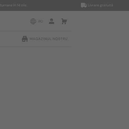
în 14 zile
Livrare gratuită
RO
MAGAZINUL NOSTRU