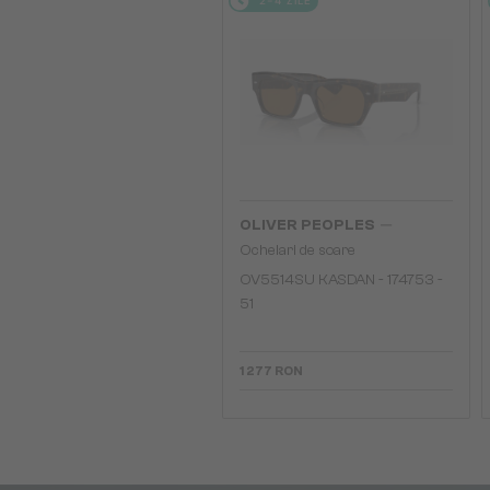
2-4 ZILE
—
OLIVER PEOPLES
Ochelari de soare
OV5514SU KASDAN - 174753 -
51
1 277 RON