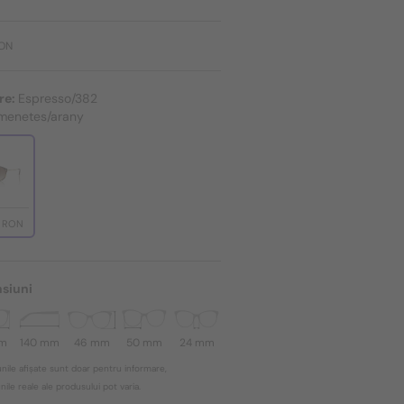
RON
re:
Espresso/382
tmenetes/arany
4 RON
siuni
mm
140 mm
46 mm
50 mm
24 mm
nile afișate sunt doar pentru informare,
ile reale ale produsului pot varia.