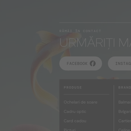
RĂMÂI ÎN CONTACT
URMĂRIȚI M
FACEBOOK
INSTAG
PRODUSE
BRAN
Ochelari de soare
Balmai
Cadru optic
Bvlgari
Card cadou
Cartie
Picturi
Celine