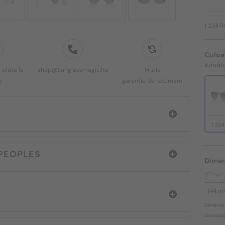
1 234 
Culoa
színá
 plata la
shop@sunglassmagic.hu
14 zile
e
garanție de returnare
1 23
 OLIVER PEOPLES
Dimen
144 
Dimensiu
dimensiun