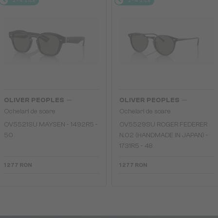
2-4 ZILE
2-4 ZILE
—
—
OLIVER PEOPLES
OLIVER PEOPLES
Ochelari de soare
Ochelari de soare
OV5521SU MAYSEN - 1492R5 -
OV5529SU ROGER FEDERER
50
N.02 (HANDMADE IN JAPAN) -
1731R5 - 48
1 277 RON
1 277 RON