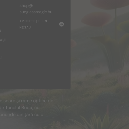
shop@
sunglassmagic.hu
e
TRIMITEȚI UN
MESAJ
a
ații
i
i
de soare și rame optice de
de Tunelul Buda, cu
oriunde din țară cu o