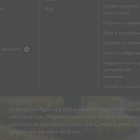
Contact și servicii
rd
Blog
pentru clienți
Produse și calitat
Plata și securitate
Garanție și reclam
 BRANDURI
Ajutor cu alegerea
Magazinul nostru ș
cumpărăturile
personale
Achiziții și comenz
La Sunglass Magic, veți găsi o selecție largă de ochelari 
mărci premium. Magazinul nostru este situat la 2 minute 
consiliere de specialitate pentru toți. Cumpără online de 
garanție de returnare de 14 zile.