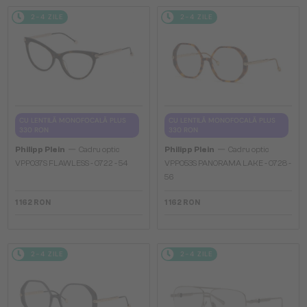
2-4 ZILE
2-4 ZILE
CU LENTILĂ MONOFOCALĂ PLUS
CU LENTILĂ MONOFOCALĂ PLUS
330 RON
330 RON
—
—
Philipp Plein
Cadru optic
Philipp Plein
Cadru optic
VPP037S FLAWLESS - 0722 - 54
VPP053S PANORAMA LAKE - 0728 -
56
1 162 RON
1 162 RON
2-4 ZILE
2-4 ZILE