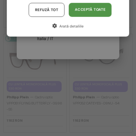
VPP036S ICON - 0579 - 54
VPP068S QUEEN - 0V64 - 57
Austria / AT
ACCEPTĂ TOATE
REFUZĂ TOT
1 162 RON
1 162 RON
Germania / DE
Arată detaliile
Franța / FR
Italia / IT
2-4 ZILE
2-4 ZILE
CU LENTILĂ MONOFOCALĂ PLUS
CU LENTILĂ MONOFOCALĂ PLUS
330 RON
330 RON
—
—
Philipp Plein
Cadru optic
Philipp Plein
Cadru optic
VPP051 FLYING BUTTERFLY - 0G96
VPP052 CATEYES - 09NU - 54
- 55
1 162 RON
1 162 RON