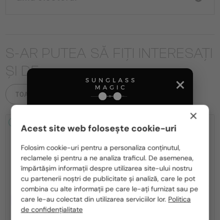
S-AR PUTEA SĂ FIȚI INTERESAȚI
ȘI DE
TOATE PRODUSELE
×
2-4 ZILE
2-4 ZILE
Acest site web folosește cookie-uri
Te rugăm să alegi din listă țara potrivită pentru tine:
Folosim cookie-uri pentru a personaliza conținutul,
reclamele și pentru a ne analiza traficul. De asemenea,
România / RO
împărtășim informații despre utilizarea site-ului nostru
cu partenerii noștri de publicitate și analiză, care le pot
Polska / PL
combina cu alte informații pe care le-ați furnizat sau pe
Magyarország / HU
CU LENTILĂ MONOFOCALĂ PLUS
CU LENTILĂ MONOFOCALĂ PLUS
care le-au colectat din utilizarea serviciilor lor.
Politica
330 RON
330 RON
de confidențialitate
United Arab Emirates / EN
—
—
Philipp Plein
Cadru optic
Philipp Plein
Cadru optic