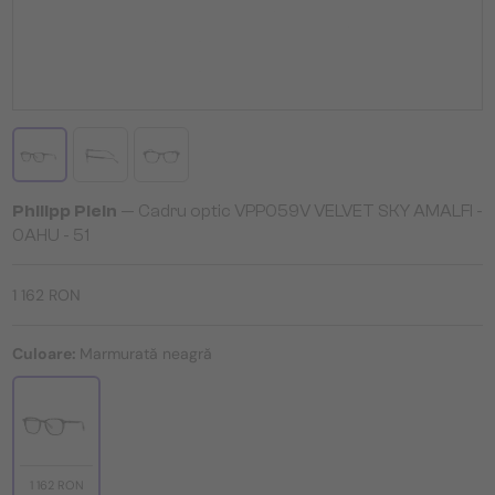
Philipp Plein
— Cadru optic VPP059V VELVET SKY AMALFI -
0AHU - 51
1 162 RON
Culoare:
Marmurată neagră
1 162 RON