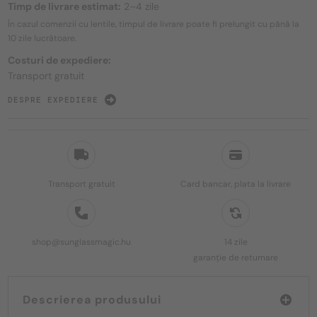
Timp de livrare estimat:
2–4 zile
În cazul comenzii cu lentile, timpul de livrare poate fi prelungit cu până la
10 zile
lucrătoare.
Costuri de expediere:
Transport gratuit
DESPRE EXPEDIERE
Transport gratuit
Card bancar, plata la livrare
shop@sunglassmagic.hu
14 zile
garanție de returnare
Descrierea produsului