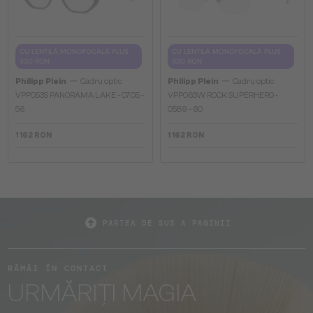
CU LENTILĂ MONOFOCALĂ PLUS
CU LENTILĂ MONOFOCALĂ PLUS
330 RON
330 RON
—
—
Philipp Plein
Cadru optic
Philipp Plein
Cadru optic
VPP053S PANORAMA LAKE - 0705 -
VPP063W ROCK SUPERHERO -
56
0589 - 60
1 162 RON
1 162 RON
PARTEA DE SUS A PAGINII
RĂMÂI ÎN CONTACT
URMĂRIȚI MAGIA