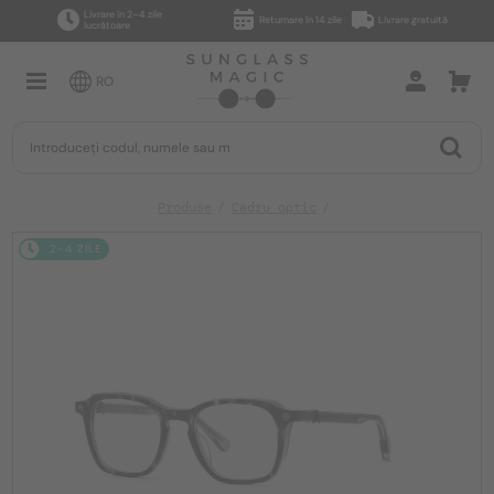
Livrare în 2–4 zile
Returnare în 14 zile
Livrare gratuită
lucrătoare
RO
Produse
Cadru optic
2-4 ZILE