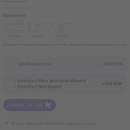
Dimensiuni
145 mm
51 mm
20 mm
Dimensiunile afișate sunt doar pentru informare, dimensiunile reale ale produsului pot varia.
Lentilă dioptrică
+330 RON
Lentilă cu filtru de lumină albastră
+200 RON
(monitor) fără dioptrii
ADAUGĂ ÎN COȘ
În stoc, disponibil imediat în magazinul nostru