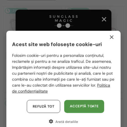
2-4 ZILE
2-4 ZILE
×
Acest site web folosește cookie-uri
Te rugăm să alegi din listă țara potrivită pentru tine:
CU LENTILĂ MONOFOCALĂ PLUS
CU LENTILĂ MONOFOCALĂ PLUS
Folosim cookie-uri pentru a personaliza conținutul,
330 RON
330 RON
reclamele și pentru a ne analiza traficul. De asemenea,
România / RO
—
—
Philipp Plein
Cadru optic
Philipp Plein
Cadru optic
împărtășim informații despre utilizarea site-ului nostru
VPP036S ICON - 0579 - 54
VPP068S QUEEN - 0V64 - 57
cu partenerii noștri de publicitate și analiză, care le pot
Polska / PL
combina cu alte informații pe care le-ați furnizat sau pe
1 171 RON
1 171 RON
Magyarország / HU
care le-au colectat din utilizarea serviciilor lor.
Politica
de confidențialitate
United Arab Emirates / EN
Austria / AT
2-4 ZILE
2-4 ZILE
ACCEPTĂ TOATE
REFUZĂ TOT
Germania / DE
Arată detaliile
Franța / FR