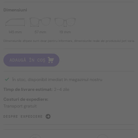
Dimensiuni
145 mm
57 mm
19 mm
Dimensiunile afișate sunt doar pentru informare, dimensiunile reale ale produsului pot varia.
ADAUGĂ ÎN COȘ
În stoc, disponibil imediat în magazinul nostru
Timp de livrare estimat:
2–4 zile
Costuri de expediere:
Transport gratuit
DESPRE EXPEDIERE