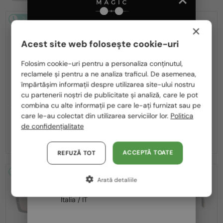
2-4 ZILE
2-4 ZILE
-21%
×
Acest site web folosește cookie-uri
Te rugăm să alegi din listă țara potrivită pentru tine:
Folosim cookie-uri pentru a personaliza conținutul,
reclamele și pentru a ne analiza traficul. De asemenea,
România / RO
împărtășim informații despre utilizarea site-ului nostru
—
—
cu partenerii noștri de publicitate și analiză, care le pot
Polska / PL
Roberto Cavalli
Roberto Cavalli
combina cu alte informații pe care le-ați furnizat sau pe
Ochelari de soare
Ochelari de soare
Magyarország / HU
care le-au colectat din utilizarea serviciilor lor.
Politica
SRC006 - 0300 - 63
SRC002S - 700Y - 54
de confidențialitate
United Arab Emirates / EN
1 431 RON
983 RON
1 243 RON
Austria / AT
ACCEPTĂ TOATE
REFUZĂ TOT
Germania / DE
2-4 ZILE
-21%
2-4 ZILE
-21%
Arată detaliile
Franța / FR
Italia / IT