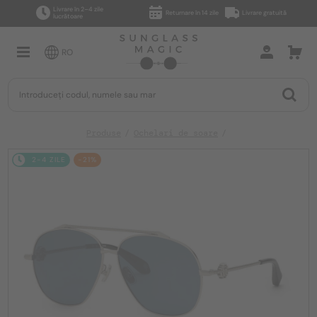
Livrare în 2–4 zile
Returnare în 14 zile
Livrare gratuită
lucrătoare
RO
Produse
Ochelari de soare
2-4 ZILE
-21%