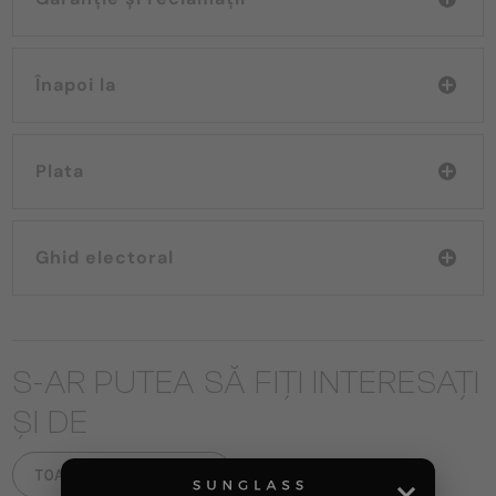
Înapoi la
Plata
Ghid electoral
S-AR PUTEA SĂ FIȚI INTERESAȚI
ȘI DE
TOATE PRODUSELE