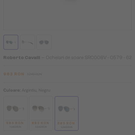
Roberto Cavalli
— Ochelari de soare SRC008V - 0579 - 62
983 RON
1 243 RON
Culoare:
Argintiu, Negru
983 RON
983 RON
983 RON
1 243 RON
1 243 RON
1 243 RON