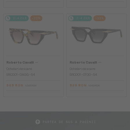
2-4 ZILE
-22%
2-4 ZILE
-22%
—
—
Roberto Cavalli
Roberto Cavalli
Ochelari de soare
Ochelari de soare
SRC001 - 0AGG - 54
SRC001 - 0700 - 54
969 RON
969 RON
1 243 RON
1 243 RON
PARTEA DE SUS A PAGINII