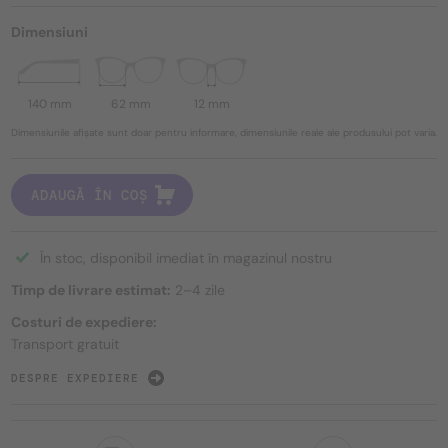
Dimensiuni
140 mm
62 mm
12 mm
Dimensiunile afișate sunt doar pentru informare, dimensiunile reale ale produsului pot varia.
ADAUGĂ ÎN COȘ
În stoc, disponibil imediat în magazinul nostru
Timp de livrare estimat:
2–4 zile
Costuri de expediere:
Transport gratuit
DESPRE EXPEDIERE