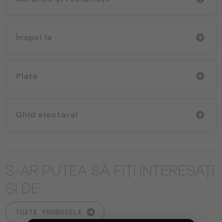
Înapoi la
Plata
Ghid electoral
S-AR PUTEA SĂ FIȚI INTERESAȚI
ȘI DE
TOATE PRODUSELE