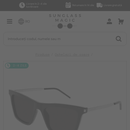
Livrare în 2–4 zile
Returnare în 14 zile
Livrare gratuită
lucrătoare
RO
Produse
Ochelari de soare
2-4 ZILE