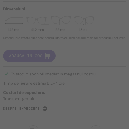
Dimensiuni
145 mm
41.2 mm
55 mm
18 mm
Dimensiunile afișate sunt doar pentru informare, dimensiunile reale ale produsului pot varia.
ADAUGĂ ÎN COȘ
În stoc, disponibil imediat în magazinul nostru
Timp de livrare estimat:
2–4 zile
Costuri de expediere:
Transport gratuit
DESPRE EXPEDIERE