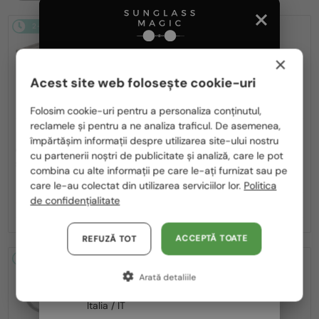
2-4 ZILE
-14%
2-4 ZILE
-10%
×
Acest site web folosește cookie-uri
Te rugăm să alegi din listă țara potrivită pentru tine:
Folosim cookie-uri pentru a personaliza conținutul,
reclamele și pentru a ne analiza traficul. De asemenea,
România / RO
—
CU LENTILĂ MONOFOCALĂ PLUS
Saint Laurent
împărtășim informații despre utilizarea site-ului nostru
330 RON
Ochelari de soare
cu partenerii noștri de publicitate și analiză, care le pot
Polska / PL
—
Saint Laurent
Cadru optic
SL M153 - 003 - 55
combina cu alte informații pe care le-ați furnizat sau pe
SL M94 OPT - 001 - 53
Magyarország / HU
care le-au colectat din utilizarea serviciilor lor.
Politica
de confidențialitate
United Arab Emirates / EN
1 119 RON
1 090 RON
1 306 RON
1 220 RON
Austria / AT
ACCEPTĂ TOATE
REFUZĂ TOT
Germania / DE
2-4 ZILE
-16%
2-4 ZILE
-16%
Arată detaliile
Franța / FR
Italia / IT