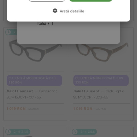
Germania / DE
1 119 RON
1 090 RON
1 306 RON
1 220 RON
Arată detaliile
Franța / FR
Italia / IT
2-4 ZILE
-16%
2-4 ZILE
-16%
CU LENTILĂ MONOFOCALĂ PLUS
CU LENTILĂ MONOFOCALĂ PLUS
330 RON
330 RON
—
—
Saint Laurent
Cadru optic
Saint Laurent
Cadru optic
SL M153 OPT - 001 - 55
SL M153 OPT - 003 - 55
1 019 RON
1 019 RON
1 220 RON
1 220 RON
2-4 ZILE
2-4 ZILE