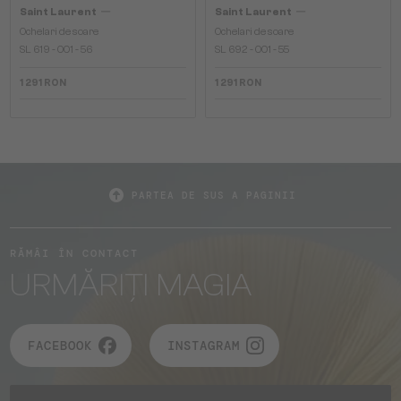
—
—
Saint Laurent
Saint Laurent
Ochelari de soare
Ochelari de soare
SL 619 - 001 - 56
SL 692 - 001 - 55
1 291 RON
1 291 RON
PARTEA DE SUS A PAGINII
RĂMÂI ÎN CONTACT
URMĂRIȚI MAGIA
FACEBOOK
INSTAGRAM