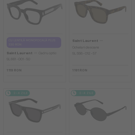
—
CU LENTILĂ MONOFOCALĂ PLUS
Saint Laurent
330 RON
Ochelari de soare
—
Saint Laurent
Cadru optic
SL 558 - 012 - 57
SL661 - 001 - 50
1 119 RON
1 191 RON
2-4 ZILE
2-4 ZILE