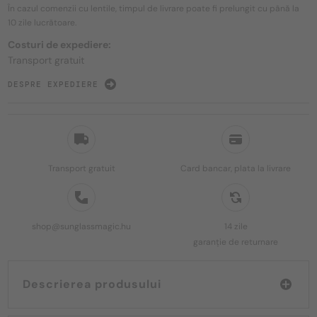
În cazul comenzii cu lentile, timpul de livrare poate fi prelungit cu până la
10 zile
lucrătoare.
Costuri de expediere:
Transport gratuit
DESPRE EXPEDIERE
Transport gratuit
Card bancar, plata la livrare
shop@sunglassmagic.hu
14 zile
garanție de returnare
Descrierea produsului