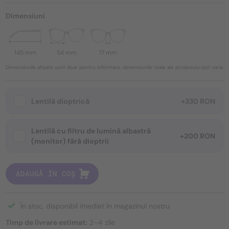
Dimensiuni
145 mm
54 mm
17 mm
Dimensiunile afișate sunt doar pentru informare, dimensiunile reale ale produsului pot varia.
Lentilă dioptrică
+330 RON
Lentilă cu filtru de lumină albastră
+200 RON
(monitor) fără dioptrii
ADAUGĂ ÎN COȘ
În stoc, disponibil imediat în magazinul nostru
Timp de livrare estimat:
2–4 zile