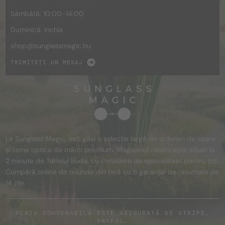
Sâmbătă: 10:00-14:00
Duminică: închis
shop@
sunglassmagic.hu
TRIMITEȚI UN MESAJ
La Sunglass Magic, veți găsi o selecție largă de ochelari de soare
și rame optice de mărci premium. Magazinul nostru este situat la
2 minute de Tunelul Buda, cu consiliere de specialitate pentru toți.
Cumpără online de oriunde din țară cu o garanție de returnare de
14 zile.
PLATA CONVENABILĂ ESTE ASIGURATĂ DE STRIPE,
PAYPAL.