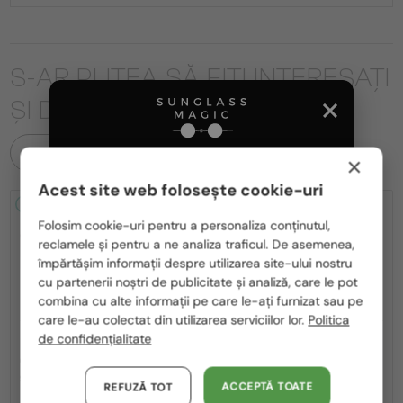
S-AR PUTEA SĂ FIȚI INTERESAȚI
ȘI DE
TOATE PRODUSELE
×
Acest site web folosește cookie-uri
2-4 ZILE
-14%
2-4 ZILE
-10%
Te rugăm să alegi din listă țara potrivită pentru tine:
Folosim cookie-uri pentru a personaliza conținutul,
reclamele și pentru a ne analiza traficul. De asemenea,
România / RO
împărtășim informații despre utilizarea site-ului nostru
cu partenerii noștri de publicitate și analiză, care le pot
Polska / PL
combina cu alte informații pe care le-ați furnizat sau pe
Magyarország / HU
care le-au colectat din utilizarea serviciilor lor.
Politica
de confidențialitate
—
CU LENTILĂ MONOFOCALĂ PLUS
Saint Laurent
United Arab Emirates / EN
330 RON
Ochelari de soare
—
Austria / AT
Saint Laurent
Cadru optic
SL M153 - 003 - 55
ACCEPTĂ TOATE
REFUZĂ TOT
SL M94 OPT - 001 - 53