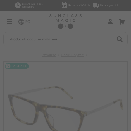
Livrare în 2–4 zile
Returnare în 14 zile
Livrare gratuită
lucrătoare
RO
Produse
Cadru optic
2-4 ZILE