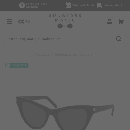
Livrare în 2–4 zile
Returnare în 14 zile
Livrare gratuită
lucrătoare
RO
Produse
Ochelari de soare
2-4 ZILE