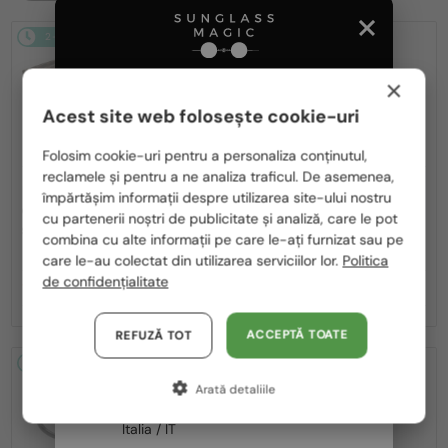
2-4 ZILE
-14%
2-4 ZILE
-10%
×
Acest site web folosește cookie-uri
Te rugăm să alegi din listă țara potrivită pentru tine:
Folosim cookie-uri pentru a personaliza conținutul,
reclamele și pentru a ne analiza traficul. De asemenea,
România / RO
—
CU LENTILĂ MONOFOCALĂ PLUS
Saint Laurent
împărtășim informații despre utilizarea site-ului nostru
330 RON
Ochelari de soare
cu partenerii noștri de publicitate și analiză, care le pot
Polska / PL
—
Saint Laurent
Cadru optic
SL M153 - 003 - 55
combina cu alte informații pe care le-ați furnizat sau pe
SL M94 OPT - 001 - 53
Magyarország / HU
care le-au colectat din utilizarea serviciilor lor.
Politica
de confidențialitate
United Arab Emirates / EN
1 119 RON
1 090 RON
1 306 RON
1 220 RON
Austria / AT
ACCEPTĂ TOATE
REFUZĂ TOT
Germania / DE
2-4 ZILE
-16%
2-4 ZILE
-16%
Arată detaliile
Franța / FR
Italia / IT