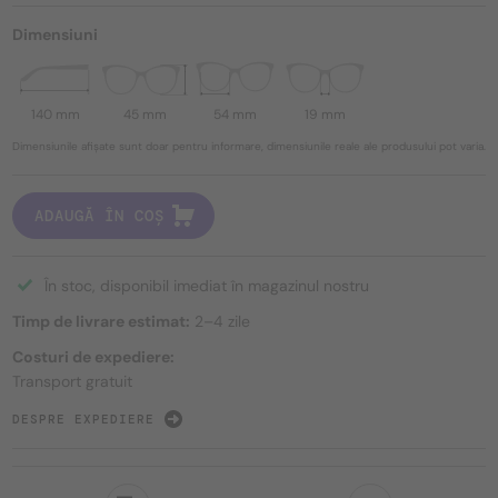
Dimensiuni
140 mm
45 mm
54 mm
19 mm
Dimensiunile afișate sunt doar pentru informare, dimensiunile reale ale produsului pot varia.
ADAUGĂ ÎN COȘ
În stoc, disponibil imediat în magazinul nostru
Timp de livrare estimat:
2–4 zile
Costuri de expediere:
Transport gratuit
DESPRE EXPEDIERE