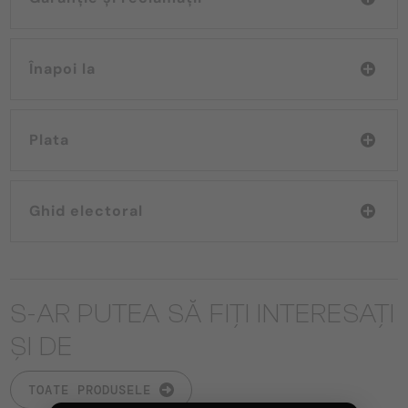
Înapoi la
Plata
Ghid electoral
S-AR PUTEA SĂ FIȚI INTERESAȚI
ȘI DE
TOATE PRODUSELE