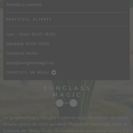
Achiziții și comenzi
SERVICIUL CLIENȚI
Luni - Vineri: 10:00-18:00
Sâmbătă: 10:00-14:00
Duminică: închis
shop@
sunglassmagic.hu
TRIMITEȚI UN MESAJ
La Sunglass Magic, veți găsi o selecție largă de ochelari de soare
și rame optice de mărci premium. Magazinul nostru este situat la
2 minute de Tunelul Buda, cu consiliere de specialitate pentru toți.