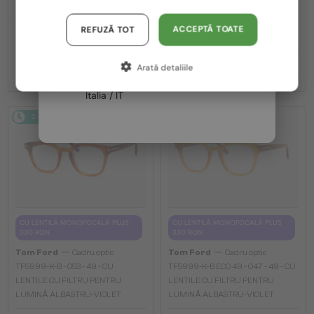
TF5998-K-B - 020 - 51 - CU LENTILE
TF5998-K-B ECO - 001 - 51 - CU
Austria / AT
CU FILTRU PENTRU LUMINĂ
LENTILE CU FILTRU PENTRU
ACCEPTĂ TOATE
REFUZĂ TOT
ALBASTRU-VIOLET
LUMINĂ ALBASTRU-VIOLET
Germania / DE
983 RON
983 RON
Arată detaliile
Franța / FR
Italia / IT
2-4 ZILE
2-4 ZILE
CU LENTILĂ MONOFOCALĂ PLUS
CU LENTILĂ MONOFOCALĂ PLUS
330 RON
330 RON
—
—
Tom Ford
Cadru optic
Tom Ford
Cadru optic
TF5999-K-B - 053 - 49 - CU
TF5999-K-B ECO 49 - 047 - 49 - CU
LENTILE CU FILTRU PENTRU
LENTILE CU FILTRU PENTRU
LUMINĂ ALBASTRU-VIOLET
LUMINĂ ALBASTRU-VIOLET