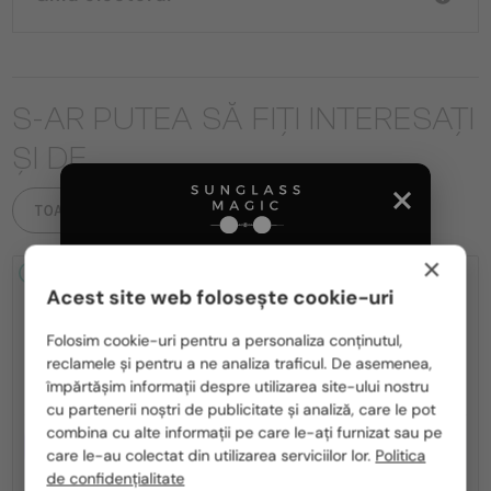
S-AR PUTEA SĂ FIȚI INTERESAȚI
ȘI DE
TOATE PRODUSELE
×
2-4 ZILE
2-4 ZILE
Acest site web folosește cookie-uri
Te rugăm să alegi din listă țara potrivită pentru tine:
Folosim cookie-uri pentru a personaliza conținutul,
reclamele și pentru a ne analiza traficul. De asemenea,
România / RO
împărtășim informații despre utilizarea site-ului nostru
cu partenerii noștri de publicitate și analiză, care le pot
Polska / PL
combina cu alte informații pe care le-ați furnizat sau pe
CU LENTILĂ MONOFOCALĂ PLUS
CU LENTILĂ MONOFOCALĂ PLUS
Magyarország / HU
care le-au colectat din utilizarea serviciilor lor.
Politica
330 RON
330 RON
de confidențialitate
—
—
Tom Ford
Cadru optic
Tom Ford
Cadru optic
United Arab Emirates / EN