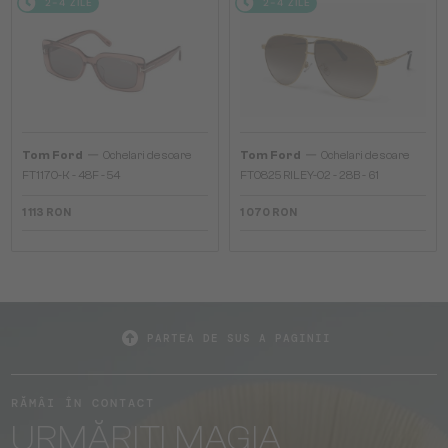
2-4 ZILE
2-4 ZILE
—
—
Tom Ford
Ochelari de soare
Tom Ford
Ochelari de soare
FT1170-K - 48F - 54
FT0825 RILEY-02 - 28B - 61
1 113 RON
1 070 RON
PARTEA DE SUS A PAGINII
RĂMÂI ÎN CONTACT
URMĂRIȚI MAGIA