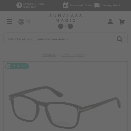
Livrare în 2–4 zile
Returnare în 14 zile
Livrare gratuită
lucrătoare
RO
Produse
Cadru optic
2-4 ZILE