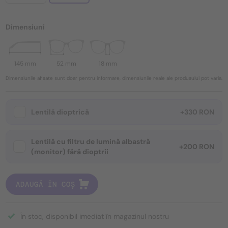
Dimensiuni
145 mm
52 mm
18 mm
Dimensiunile afișate sunt doar pentru informare, dimensiunile reale ale produsului pot varia.
Lentilă dioptrică
+330 RON
Lentilă cu filtru de lumină albastră
+200 RON
(monitor) fără dioptrii
ADAUGĂ ÎN COȘ
În stoc, disponibil imediat în magazinul nostru