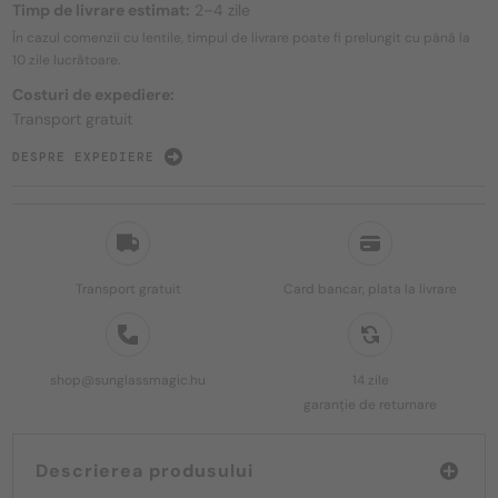
Timp de livrare estimat:
2–4 zile
În cazul comenzii cu lentile, timpul de livrare poate fi prelungit cu până la
10 zile
lucrătoare.
Costuri de expediere:
Transport gratuit
DESPRE EXPEDIERE
Transport gratuit
Card bancar, plata la livrare
shop@sunglassmagic.hu
14 zile
garanție de returnare
Descrierea produsului