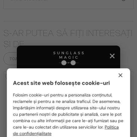
S-AR PUTEA SĂ FIȚI INTERESAȚI
ȘI DE
TOATE PRODUSELE
×
2-4 ZILE
2-4 ZILE
Acest site web folosește cookie-uri
Te rugăm să alegi din listă țara potrivită pentru tine:
Folosim cookie-uri pentru a personaliza conținutul,
reclamele și pentru a ne analiza traficul. De asemenea,
România / RO
împărtășim informații despre utilizarea site-ului nostru
cu partenerii noștri de publicitate și analiză, care le pot
Polska / PL
combina cu alte informații pe care le-ați furnizat sau pe
CU LENTILĂ MONOFOCALĂ PLUS
CU LENTILĂ MONOFOCALĂ PLUS
Magyarország / HU
care le-au colectat din utilizarea serviciilor lor.
Politica
330 RON
330 RON
de confidențialitate
—
—
Tom Ford
Cadru optic
Tom Ford
Cadru optic
United Arab Emirates / EN