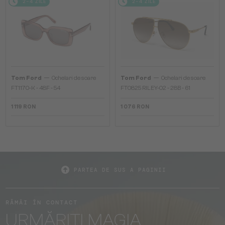
2-4 ZILE
2-4 ZILE
—
—
Tom Ford
Ochelari de soare
Tom Ford
Ochelari de soare
FT1170-K - 48F - 54
FT0825 RILEY-02 - 28B - 61
1 119 RON
1 076 RON
PARTEA DE SUS A PAGINII
RĂMÂI ÎN CONTACT
URMĂRIȚI MAGIA