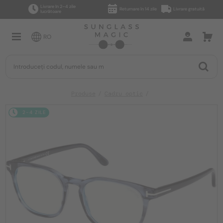
Livrare în 2–4 zile
Returnare în 14 zile
Livrare gratuită
lucrătoare
RO
Produse
Cadru optic
2-4 ZILE