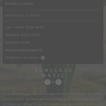
Achiziții și comenzi
SERVICIUL CLIENȚI
Luni - Vineri: 10:00-18:00
Sâmbătă: 10:00-14:00
Duminică: închis
shop@
sunglassmagic.hu
TRIMITEȚI UN MESAJ
La Sunglass Magic, veți găsi o selecție largă de ochelari de soare
și rame optice de mărci premium. Magazinul nostru este situat la
2 minute de Tunelul Buda, cu consiliere de specialitate pentru toți.