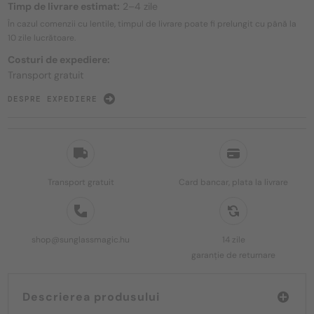
Timp de livrare estimat:
2–4 zile
În cazul comenzii cu lentile, timpul de livrare poate fi prelungit cu până la
10 zile
lucrătoare.
Costuri de expediere:
Transport gratuit
DESPRE EXPEDIERE
Transport gratuit
Card bancar, plata la livrare
shop@sunglassmagic.hu
14 zile
garanție de returnare
Descrierea produsului