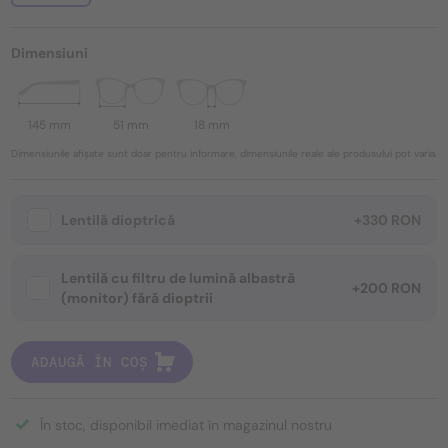
Dimensiuni
145 mm
51 mm
18 mm
Dimensiunile afișate sunt doar pentru informare, dimensiunile reale ale produsului pot varia.
Lentilă dioptrică
+330 RON
Lentilă cu filtru de lumină albastră
+200 RON
(monitor) fără dioptrii
ADAUGĂ ÎN COȘ
În stoc, disponibil imediat în magazinul nostru