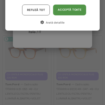
TF5998-K-B - 020 - 51 - CU LENTILE
TF5998-K-B ECO - 001 - 51 - CU
Austria / AT
CU FILTRU PENTRU LUMINĂ
LENTILE CU FILTRU PENTRU
ACCEPTĂ TOATE
REFUZĂ TOT
ALBASTRU-VIOLET
LUMINĂ ALBASTRU-VIOLET
Germania / DE
976 RON
976 RON
Arată detaliile
Franța / FR
Italia / IT
2-4 ZILE
2-4 ZILE
CU LENTILĂ MONOFOCALĂ PLUS
CU LENTILĂ MONOFOCALĂ PLUS
330 RON
330 RON
—
—
Tom Ford
Cadru optic
Tom Ford
Cadru optic
TF5999-K-B - 053 - 49 - CU
TF5999-K-B ECO 49 - 047 - 49 - CU
LENTILE CU FILTRU PENTRU
LENTILE CU FILTRU PENTRU
LUMINĂ ALBASTRU-VIOLET
LUMINĂ ALBASTRU-VIOLET