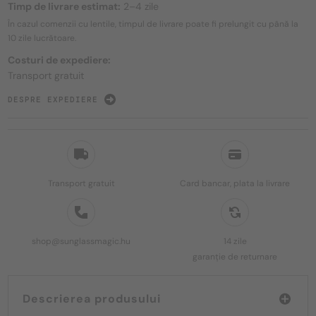
Timp de livrare estimat:
2–4 zile
În cazul comenzii cu lentile, timpul de livrare poate fi prelungit cu până la
10 zile
lucrătoare.
Costuri de expediere:
Transport gratuit
DESPRE EXPEDIERE
Transport gratuit
Card bancar, plata la livrare
shop@sunglassmagic.hu
14 zile
garanție de returnare
Descrierea produsului