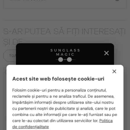
S-AR PUTEA SĂ FIȚI INTERESAȚI
ȘI DE
TOATE PRODUSELE
×
2-4 ZILE
2-4 ZILE
Acest site web folosește cookie-uri
Te rugăm să alegi din listă țara potrivită pentru tine:
Folosim cookie-uri pentru a personaliza conținutul,
reclamele și pentru a ne analiza traficul. De asemenea,
România / RO
împărtășim informații despre utilizarea site-ului nostru
cu partenerii noștri de publicitate și analiză, care le pot
Polska / PL
combina cu alte informații pe care le-ați furnizat sau pe
CU LENTILĂ MONOFOCALĂ PLUS
CU LENTILĂ MONOFOCALĂ PLUS
Magyarország / HU
care le-au colectat din utilizarea serviciilor lor.
Politica
330 RON
330 RON
de confidențialitate
—
—
Tom Ford
Cadru optic
Tom Ford
Cadru optic
United Arab Emirates / EN