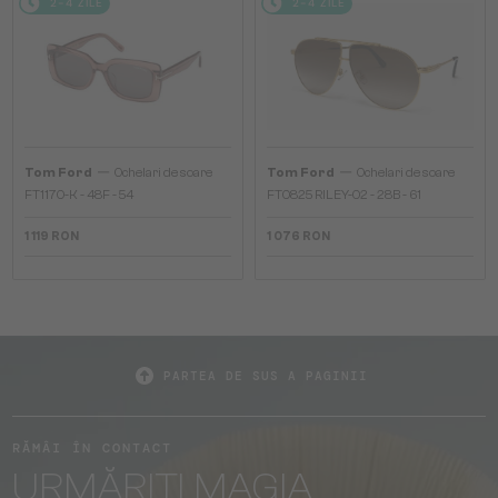
2-4 ZILE
2-4 ZILE
—
—
Tom Ford
Ochelari de soare
Tom Ford
Ochelari de soare
FT1170-K - 48F - 54
FT0825 RILEY-02 - 28B - 61
1 119 RON
1 076 RON
PARTEA DE SUS A PAGINII
RĂMÂI ÎN CONTACT
URMĂRIȚI MAGIA