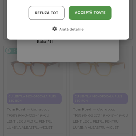
TF5998-K-B - 020 - 51 - CU LENTILE
TF5998-K-B ECO - 001 - 51 - CU
Austria / AT
CU FILTRU PENTRU LUMINĂ
LENTILE CU FILTRU PENTRU
ACCEPTĂ TOATE
REFUZĂ TOT
ALBASTRU-VIOLET
LUMINĂ ALBASTRU-VIOLET
Germania / DE
976 RON
976 RON
Arată detaliile
Franța / FR
Italia / IT
2-4 ZILE
2-4 ZILE
CU LENTILĂ MONOFOCALĂ PLUS
CU LENTILĂ MONOFOCALĂ PLUS
330 RON
330 RON
—
—
Tom Ford
Cadru optic
Tom Ford
Cadru optic
TF5999-K-B - 053 - 49 - CU
TF5999-K-B ECO 49 - 047 - 49 - CU
LENTILE CU FILTRU PENTRU
LENTILE CU FILTRU PENTRU
LUMINĂ ALBASTRU-VIOLET
LUMINĂ ALBASTRU-VIOLET