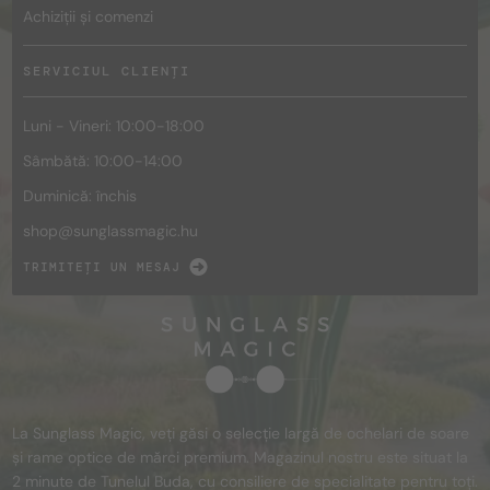
Achiziții și comenzi
SERVICIUL CLIENȚI
Luni - Vineri: 10:00-18:00
Sâmbătă: 10:00-14:00
Duminică: închis
shop@
sunglassmagic.hu
TRIMITEȚI UN MESAJ
La Sunglass Magic, veți găsi o selecție largă de ochelari de soare
și rame optice de mărci premium. Magazinul nostru este situat la
2 minute de Tunelul Buda, cu consiliere de specialitate pentru toți.