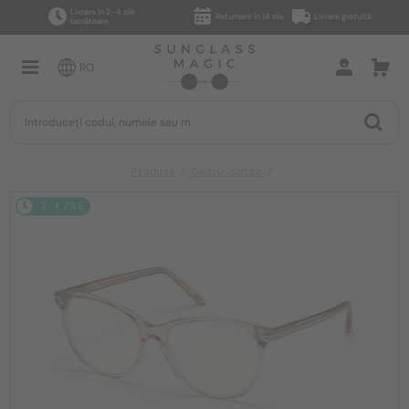
Livrare în 2–4 zile
Returnare în 14 zile
Livrare gratuită
lucrătoare
RO
Produse
Cadru optic
2-4 ZILE