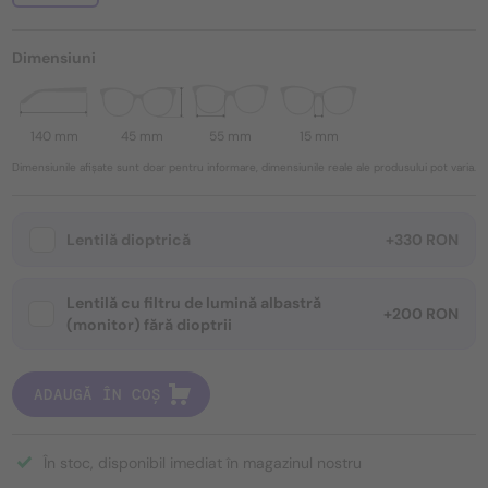
Dimensiuni
140 mm
45 mm
55 mm
15 mm
Dimensiunile afișate sunt doar pentru informare, dimensiunile reale ale produsului pot varia.
Lentilă dioptrică
+330 RON
Lentilă cu filtru de lumină albastră
+200 RON
(monitor) fără dioptrii
ADAUGĂ ÎN COȘ
În stoc, disponibil imediat în magazinul nostru