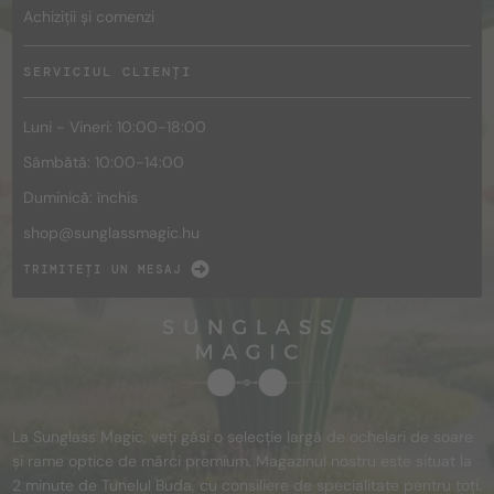
Achiziții și comenzi
SERVICIUL CLIENȚI
Luni - Vineri: 10:00-18:00
Sâmbătă: 10:00-14:00
Duminică: închis
shop@
sunglassmagic.hu
TRIMITEȚI UN MESAJ
La Sunglass Magic, veți găsi o selecție largă de ochelari de soare
și rame optice de mărci premium. Magazinul nostru este situat la
2 minute de Tunelul Buda, cu consiliere de specialitate pentru toți.