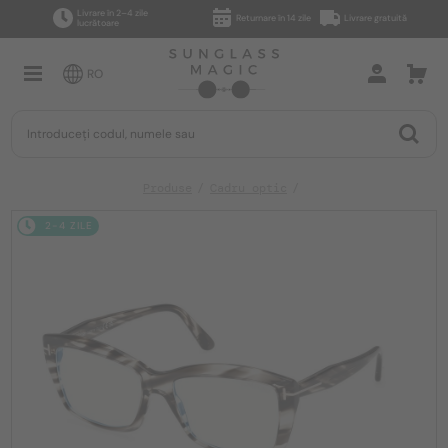
Livrare în 2–4 zile
Returnare în 14 zile
Livrare gratuită
lucrătoare
RO
Produse
Cadru optic
2-4 ZILE