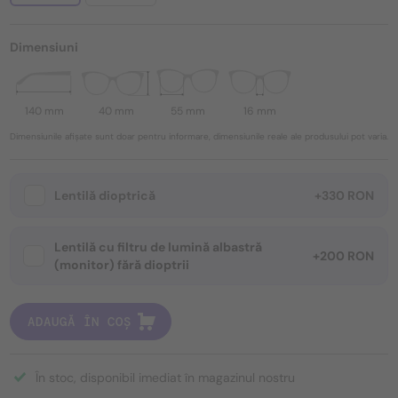
Dimensiuni
140 mm
40 mm
55 mm
16 mm
Dimensiunile afișate sunt doar pentru informare, dimensiunile reale ale produsului pot varia.
Lentilă dioptrică
+330 RON
Lentilă cu filtru de lumină albastră
+200 RON
(monitor) fără dioptrii
ADAUGĂ ÎN COȘ
În stoc, disponibil imediat în magazinul nostru