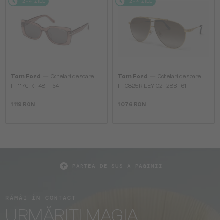
2-4 ZILE
2-4 ZILE
—
—
Tom Ford
Ochelari de soare
Tom Ford
Ochelari de soare
FT1170-K - 48F - 54
FT0825 RILEY-02 - 28B - 61
1 119 RON
1 076 RON
PARTEA DE SUS A PAGINII
RĂMÂI ÎN CONTACT
URMĂRIȚI MAGIA