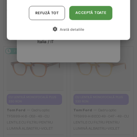
TF5998-K-B - 020 - 51 - CU LENTILE
TF5998-K-B ECO - 001 - 51 - CU
Austria / AT
CU FILTRU PENTRU LUMINĂ
LENTILE CU FILTRU PENTRU
ACCEPTĂ TOATE
REFUZĂ TOT
ALBASTRU-VIOLET
LUMINĂ ALBASTRU-VIOLET
Germania / DE
976 RON
976 RON
Arată detaliile
Franța / FR
Italia / IT
2-4 ZILE
2-4 ZILE
CU LENTILĂ MONOFOCALĂ PLUS
CU LENTILĂ MONOFOCALĂ PLUS
330 RON
330 RON
—
—
Tom Ford
Cadru optic
Tom Ford
Cadru optic
TF5999-K-B - 053 - 49 - CU
TF5999-K-B ECO 49 - 047 - 49 - CU
LENTILE CU FILTRU PENTRU
LENTILE CU FILTRU PENTRU
LUMINĂ ALBASTRU-VIOLET
LUMINĂ ALBASTRU-VIOLET