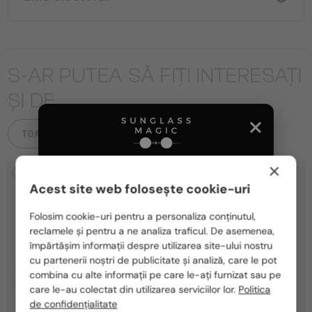
S-AR PUTEA SĂ FIȚI INTERESAȚI
ȘI DE
TOATE PRODUSELE
×
2-4 ZILE
2-4 ZILE
Acest site web folosește cookie-uri
Te rugăm să alegi din listă țara potrivită pentru tine:
Folosim cookie-uri pentru a personaliza conținutul,
reclamele și pentru a ne analiza traficul. De asemenea,
România / RO
împărtășim informații despre utilizarea site-ului nostru
cu partenerii noștri de publicitate și analiză, care le pot
Polska / PL
combina cu alte informații pe care le-ați furnizat sau pe
CU LENTILĂ MONOFOCALĂ PLUS
CU LENTILĂ MONOFOCALĂ PLUS
Magyarország / HU
care le-au colectat din utilizarea serviciilor lor.
Politica
330 RON
330 RON
de confidențialitate
—
—
Tom Ford
Cadru optic
Tom Ford
Cadru optic
United Arab Emirates / EN