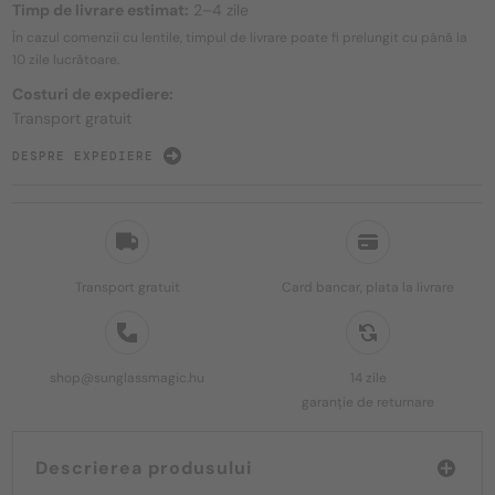
Timp de livrare estimat:
2–4 zile
În cazul comenzii cu lentile, timpul de livrare poate fi prelungit cu până la
10 zile
lucrătoare.
Costuri de expediere:
Transport gratuit
DESPRE EXPEDIERE
Transport gratuit
Card bancar, plata la livrare
shop@sunglassmagic.hu
14 zile
garanție de returnare
Descrierea produsului