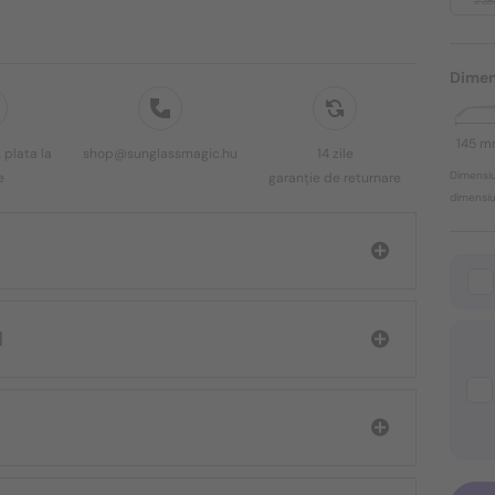
2 28
Dimen
145 
 plata la
shop@sunglassmagic.hu
14 zile
Dimensiu
e
garanție de returnare
dimensiun
d