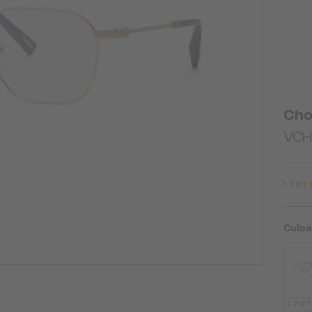
Cho
VCH
1 707
Culoa
1 70