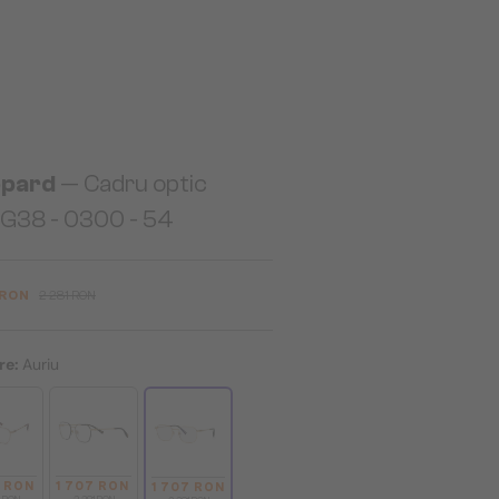
pard
— Cadru optic
G38 - 0300 - 54
 RON
2 281 RON
re:
Auriu
7 RON
1 707 RON
1 707 RON