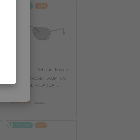
2-4 ZILE
-25%
—
Chopard
Ochelari de soare
SCHG90 WOOD - 568P - 60 -
CU LENTILE POLARIZATE
1 377 RON
1 836 RON
2-4 ZILE
-41%