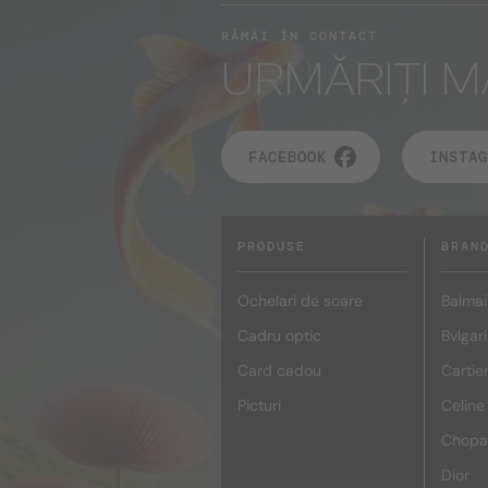
RĂMÂI ÎN CONTACT
URMĂRIȚI M
FACEBOOK
INSTAG
PRODUSE
BRAN
Ochelari de soare
Balmai
Cadru optic
Bvlgari
Card cadou
Cartie
Picturi
Celine
Chopa
Dior