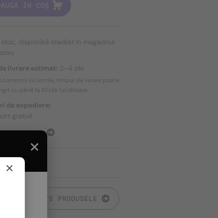
DAUGĂ ÎN COȘ
n stoc, disponibil imediat în magazinul
ostru
e livrare estimat:
2–4 zile
l comenzii cu lentile, timpul de livrare poate
ungit cu până la
10 zile
lucrătoare.
ri de expediere:
ort gratuit
E EXPEDIERE
×
TOATE PRODUSELE