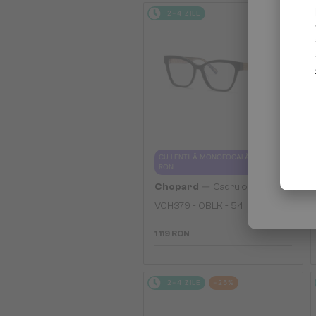
2-4 ZILE
CU LENTILĂ MONOFOCALĂ PLUS 330
RON
—
Chopard
Cadru optic
VCH379 - 0BLK - 54
1 119 RON
2-4 ZILE
-25%