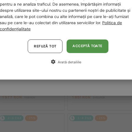
România / RO
pentru a ne analiza traficul. De asemenea, împărtășim informații
2-4 ZILE
-25%
2-4 ZILE
-25%
despre utilizarea site-ului nostru cu partenerii noștri de publicitate și
Polska / PL
analiză, care le pot combina cu alte informații pe care le-ați furnizat
sau pe care le-au colectat din utilizarea serviciilor lor.
Politica de
Magyarország / HU
confidențialitate
United Arab Emirates / EN
Austria / AT
ACCEPTĂ TOATE
REFUZĂ TOT
Germania / DE
Arată detaliile
Franța / FR
—
—
Chopard
Ochelari de soare
Chopard
Ochelari de soare
SCH353M - 04GB - 54
SCHG31M - 300G - 64
Italia / IT
1 377 RON
1 851 RON
1 836 RON
2 453 RON
2-4 ZILE
-25%
2-4 ZILE
-25%