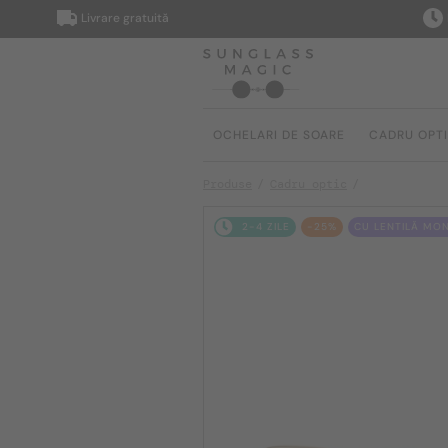
Livrare gratuită
Livrare
OCHELARI DE SOARE
CADRU OPT
Produse
Cadru optic
2-4 ZILE
-25%
CU LENTILĂ MO