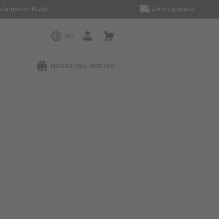
e în 14 zile
Livrare gratuită
RO
MAGAZINUL NOSTRU