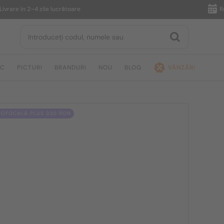
 în 2–4 zile lucrătoare
Returnar
IC
PICTURI
BRANDURI
NOU
BLOG
VÂNZĂRI
NOFOCALĂ PLUS 330 RON