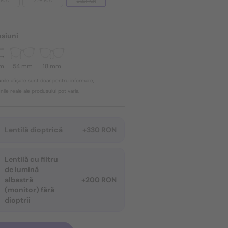
1 RON
2 281 RON
2 281 RON
siuni
mm
54 mm
18 mm
nile afișate sunt doar pentru informare,
ile reale ale produsului pot varia.
Lentilă dioptrică
+330 RON
Lentilă cu filtru
de lumină
albastră
+200 RON
(monitor) fără
dioptrii