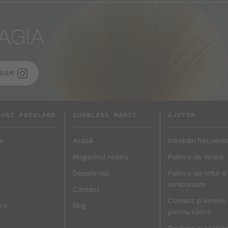
AGIA
RAM
DURI POPULARE
SUNGLASS MAGIC
AJUTOR
n
Acasă
Întrebări frecvent
Magazinul nostru
Politica de livrare
r
Despre noi
Politica de retur și
rambursare
Contact
Contact și servicii
rd
Blog
pentru clienți