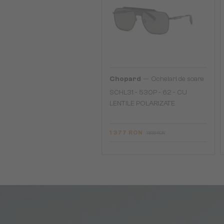
—
Chopard
Ochelari de soare
SCHL31 - 530P - 62 - CU
LENTILE POLARIZATE
1 377 RON
1 836 RON