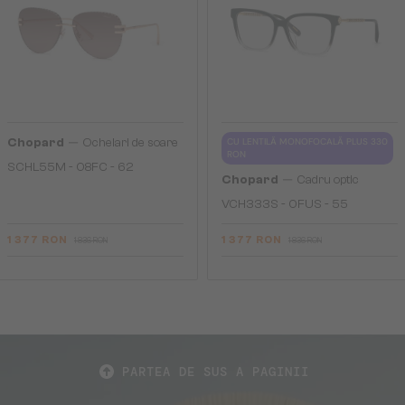
—
Chopard
Ochelari de soare
CU LENTILĂ MONOFOCALĂ PLUS 330
RON
SCHL55M - 08FC - 62
—
Chopard
Cadru optic
VCH333S - 0FUS - 55
1 377 RON
1 377 RON
1 836 RON
1 836 RON
PARTEA DE SUS A PAGINII