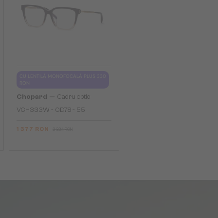
CU LENTILĂ MONOFOCALĂ PLUS 330
RON
—
Chopard
Cadru optic
VCH333W - 0D78 - 55
1 377 RON
2 324 RON