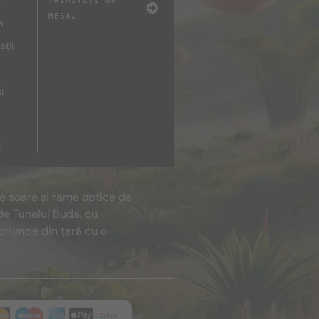
e
TRIMITEȚI UN
MESAJ
a
ații
i
i
de soare și rame optice de
de Tunelul Buda, cu
oriunde din țară cu o