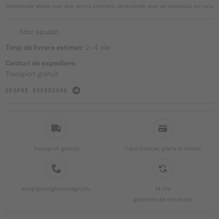
Dimensiunile afișate sunt doar pentru informare, dimensiunile reale ale produsului pot varia.
Stoc epuizat
Timp de livrare estimat:
2–4 zile
Costuri de expediere:
Transport gratuit
DESPRE EXPEDIERE
Transport gratuit
Card bancar, plata la livrare
shop@sunglassmagic.hu
14 zile
garanție de returnare