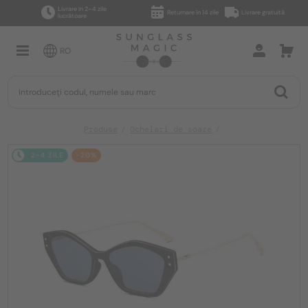
Livrare în 2–4 zile
Returnare în 14 zile
Livrare gratuită
lucrătoare
RO
Produse
Ochelari de soare
2-4 ZILE
-20%