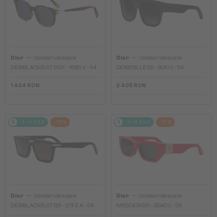
—
—
Dior
Ochelari de soare
Dior
Ochelari de soare
DIORBLACKSUIT S12F - 18B0 V - 54
DIORESILLE S1I - 35A1 O - 54
1 434 RON
2 405 RON
2-4 ZILE
-10%
2-4 ZILE
-12%
—
—
Dior
Ochelari de soare
Dior
Ochelari de soare
DIORBLACKSUIT S3I - 20F2 A - 54
MISSDIOR S1F - 35A0 O - 56