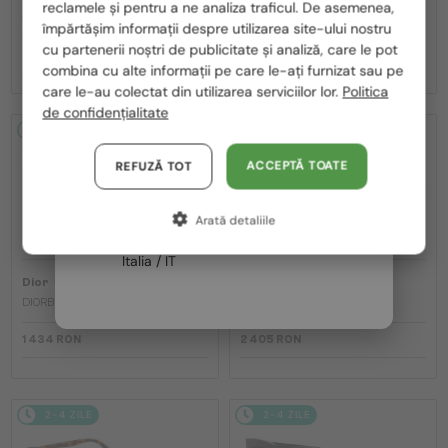
reclamele și pentru a ne analiza traficul. De asemenea,
România / RO
CDIOR S1F - 35A0 D - 56
DIORB23 S4I - 64A0 V - 56
împărtășim informații despre utilizarea site-ului nostru
cu partenerii noștri de publicitate și analiză, care le pot
Polska / PL
2 216 RON
1 999 RON
combina cu alte informații pe care le-ați furnizat sau pe
Magyarország / HU
care le-au colectat din utilizarea serviciilor lor.
Politica
de confidențialitate
United Arab Emirates / EN
2-4 ZILE
2-4 ZILE
Austria / AT
ACCEPTĂ TOATE
REFUZĂ TOT
Germania / DE
Arată detaliile
Franța / FR
Italia / IT
—
—
Dior
Ochelari de soare
Dior
Ochelari de soare
DIORBLACKSUIT S12F - 10A0 V - 54
DIORESILLE S1F - 20A1 O - 55
1 434 RON
2 405 RON
2-4 ZILE
2-4 ZILE