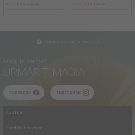
1 173 RON
1 536 RON
1 304 RON
1 738 RON
PARTEA DE SUS A PAGINII
RĂMÂI ÎN CONTACT
URMĂRIȚI MAGIA
FACEBOOK
INSTAGRAM
AJUTOR
Întrebări frecvente