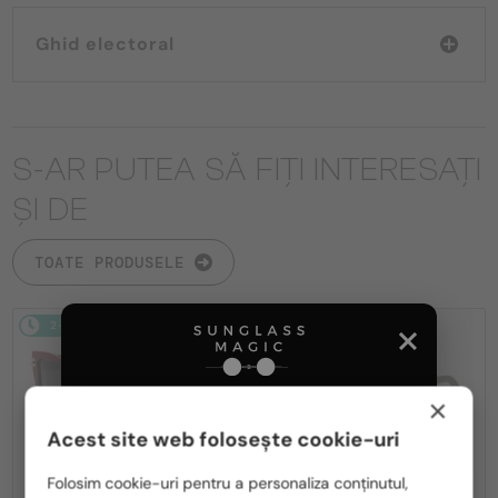
Ghid electoral
S-AR PUTEA SĂ FIȚI INTERESAȚI
ȘI DE
TOATE PRODUSELE
2-4 ZILE
2-4 ZILE
×
Acest site web folosește cookie-uri
Te rugăm să alegi din listă țara potrivită pentru tine:
Folosim cookie-uri pentru a personaliza conținutul,
—
—
Dior
Ochelari de soare
Dior
Ochelari de soare