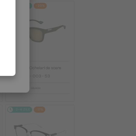
2-4 ZILE
-20%
—
Gucci
Ochelari de soare
GG1621SA - 003 - 53
904 RON
1 119 RON
2-4 ZILE
-17%