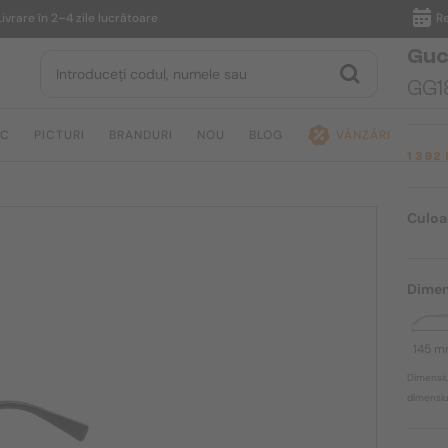
 în 2–4 zile lucrătoare
Returnar
Guc
GG18
IC
PICTURI
BRANDURI
NOU
BLOG
VÂNZĂRI
1 392
Culoa
Dimen
145 
Dimensiu
dimensiun