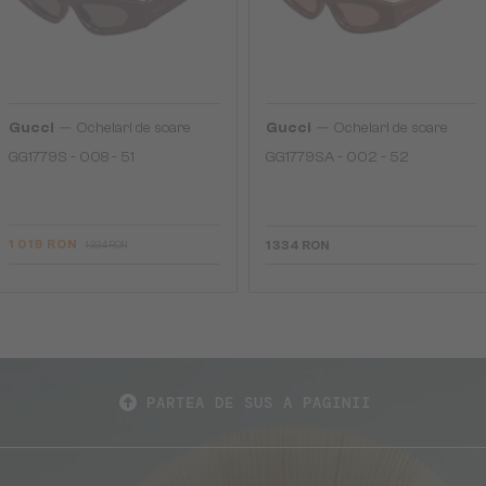
—
—
Gucci
Ochelari de soare
Gucci
Ochelari de soare
GG1779S - 008 - 51
GG1779SA - 002 - 52
1 019 RON
1 334 RON
1 334 RON
PARTEA DE SUS A PAGINII