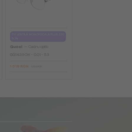
CU LENTILĂ MONOFOCALĂ PLUS 330
RON
—
Gucci
Cadru optic
GG1439OK - 001 - 53
1 019 RON
1 234 RON