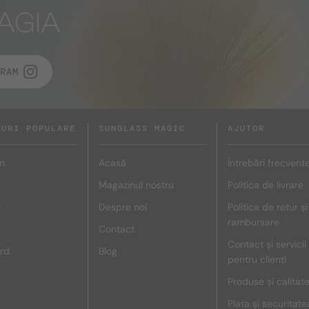
AGIA
RAM
DURI POPULARE
SUNGLASS MAGIC
AJUTOR
n
Acasă
Întrebări frecvent
Magazinul nostru
Politica de livrare
r
Despre noi
Politica de retur și
rambursare
Contact
Contact și servicii
rd
Blog
pentru clienți
Produse și calitat
Plata și securitate