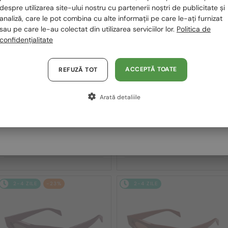
despre utilizarea site-ului nostru cu partenerii noștri de publicitate și
2-4 ZILE
-20%
2-4 ZILE
-20%
Polska / PL
analiză, care le pot combina cu alte informații pe care le-ați furnizat
sau pe care le-au colectat din utilizarea serviciilor lor.
Politica de
Magyarország / HU
confidențialitate
United Arab Emirates / EN
Austria / AT
ACCEPTĂ TOATE
REFUZĂ TOT
Germania / DE
Arată detaliile
Franța / FR
—
—
Gucci
Ochelari de soare
Gucci
Ochelari de soare
Italia / IT
GG1620S - 002 - 52
GG1621S - 001 - 53
904 RON
904 RON
1 119 RON
1 119 RON
2-4 ZILE
-23%
2-4 ZILE