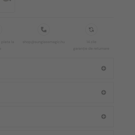
 plata la
shop@sunglassmagic.hu
14 zile
e
garanție de returnare