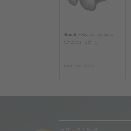
—
Gucci
Ochelari de soare
GG1630S - 001 - 54
904 RON
1 019 RON
RĂMÂI ÎN CONTACT