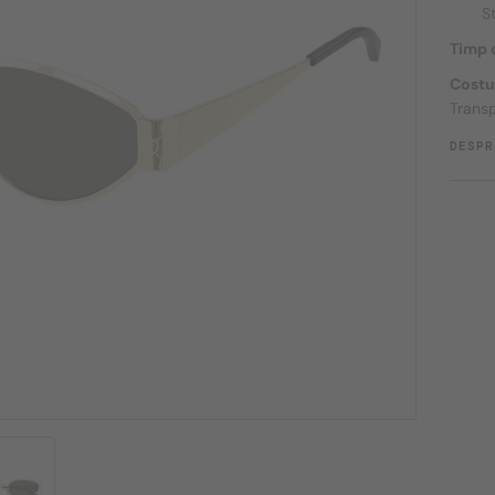
S
Timp d
Costu
Transp
DESPR