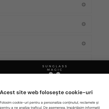
Acest site web folosește cookie-uri
Te rugăm să alegi din listă țara potrivită pentru tine:
Ă FIȚI INTERESAȚI ȘI DE
Folosim cookie-uri pentru a personaliza conținutul, reclamele și
România / RO
pentru a ne analiza traficul. De asemenea, împărtășim informații