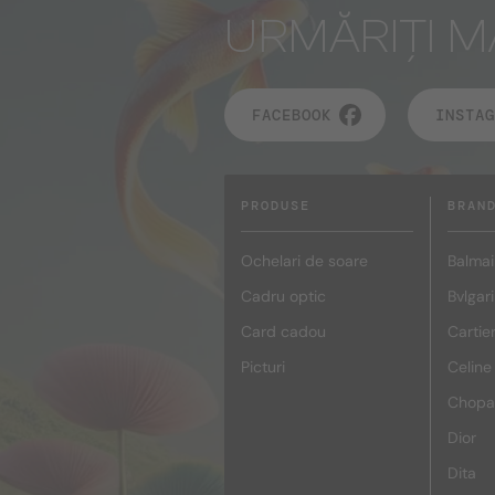
URMĂRIȚI M
FACEBOOK
INSTAG
PRODUSE
BRAN
Ochelari de soare
Balmai
Cadru optic
Bvlgari
Card cadou
Cartie
Picturi
Celine
Chopa
Dior
Dita