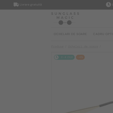
Livrare gratuită
Livrare
OCHELARI DE SOARE
CADRU OPT
Produse
Ochelari de soare
2-4 ZILE
-4%