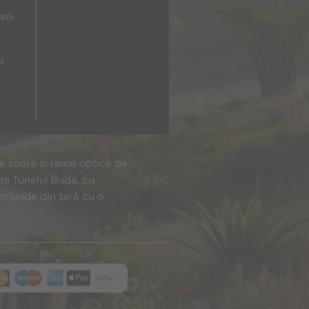
ații
i
i
de soare și rame optice de
de Tunelul Buda, cu
oriunde din țară cu o