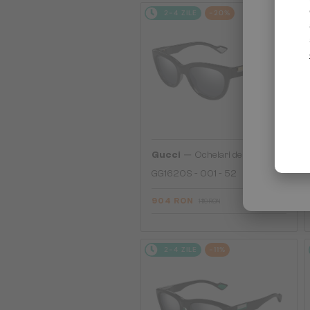
2-4 ZILE
-20%
—
Gucci
Ochelari de soare
GG1620S - 001 - 52
904 RON
1 119 RON
2-4 ZILE
-11%