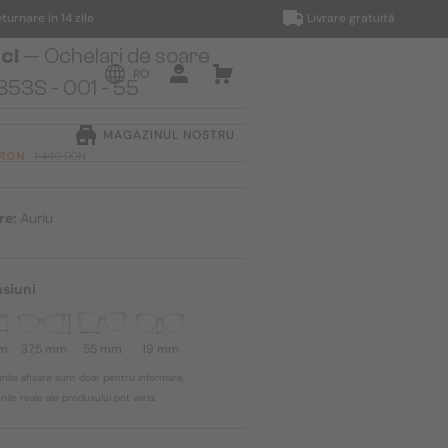
e în 14 zile
Livrare gratuită
ci
— Ochelari de soare
RO
53S - 001 - 55
MAGAZINUL NOSTRU
 RON
1 449 RON
re:
Auriu
siuni
mm
37,5 mm
55 mm
19 mm
nile afișate sunt doar pentru informare,
ile reale ale produsului pot varia.