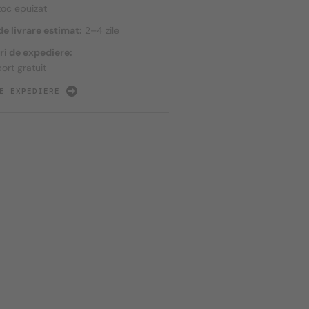
toc epuizat
e livrare estimat:
2–4 zile
ri de expediere:
ort gratuit
E EXPEDIERE