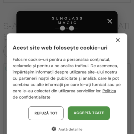
S-AR PUTEA SĂ FIȚI INTERESAȚI
ȘI DE
×
Acest site web folosește cookie-uri
TOATE PRODUSELE
Te rugăm să alegi din listă țara potrivită pentru tine:
Folosim cookie-uri pentru a personaliza conținutul,
reclamele și pentru a ne analiza traficul. De asemenea,
România / RO
2-4 ZILE
-20%
2-4 ZILE
-20%
împărtășim informații despre utilizarea site-ului nostru
cu partenerii noștri de publicitate și analiză, care le pot
Polska / PL
combina cu alte informații pe care le-ați furnizat sau pe
Magyarország / HU
care le-au colectat din utilizarea serviciilor lor.
Politica
de confidențialitate
United Arab Emirates / EN
Austria / AT
ACCEPTĂ TOATE
—
—
REFUZĂ TOT
Gucci
Ochelari de soare
Gucci
Ochelari de soare
GG1620S - 001 - 52
GG1620S - 002 - 52
Germania / DE
Arată detaliile
Franța / FR
911 RON
911 RON
1 128 RON
1 128 RON