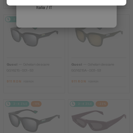
Italia / IT
2-4 ZILE
-20%
2-4 ZILE
-20%
—
—
Gucci
Ochelari de soare
Gucci
Ochelari de soare
GG1621S - 001 - 53
GG1621SA - 003 - 53
911 RON
911 RON
1 128 RON
1 128 RON
2-4 ZILE
-11%
2-4 ZILE
-23%