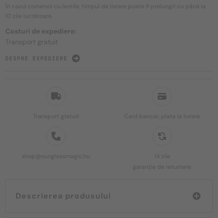
În cazul comenzii cu lentile, timpul de livrare poate fi prelungit cu până la
10 zile
lucrătoare.
Costuri de expediere:
Transport gratuit
DESPRE EXPEDIERE
Transport gratuit
Card bancar, plata la livrare
shop@sunglassmagic.hu
14 zile
garanție de returnare
Descrierea produsului