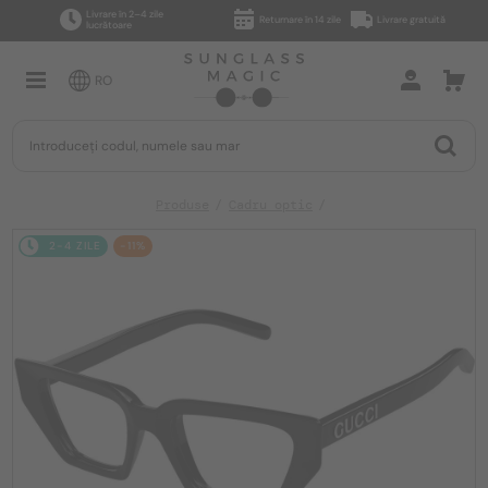
Livrare în 2–4 zile
Returnare în 14 zile
Livrare gratuită
lucrătoare
RO
Produse
Cadru optic
2-4 ZILE
-11%