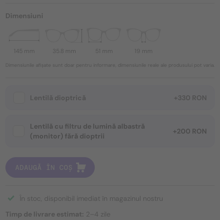
Dimensiuni
145 mm
35.8 mm
51 mm
19 mm
Dimensiunile afișate sunt doar pentru informare, dimensiunile reale ale produsului pot varia.
Lentilă dioptrică
+330 RON
Lentilă cu filtru de lumină albastră
+200 RON
(monitor) fără dioptrii
ADAUGĂ ÎN COȘ
În stoc, disponibil imediat în magazinul nostru
Timp de livrare estimat:
2–4 zile