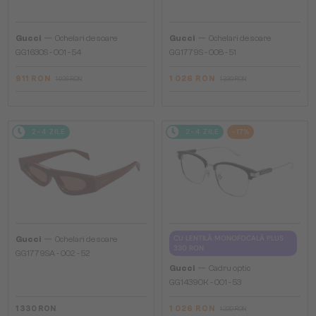
—
—
Gucci
Ochelari de soare
Gucci
Ochelari de soare
GG1630S - 001 - 54
GG1779S - 008 - 51
911 RON
1 026 RON
1 026 RON
1 330 RON
2-4 ZILE
2-4 ZILE
-17%
—
CU LENTILĂ MONOFOCALĂ PLUS
Gucci
Ochelari de soare
330 RON
GG1779SA - 002 - 52
—
Gucci
Cadru optic
GG1439OK - 001 - 53
1 330 RON
1 026 RON
1 229 RON