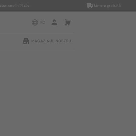
e în 14 zile
Livrare gratuită
RO
MAGAZINUL NOSTRU