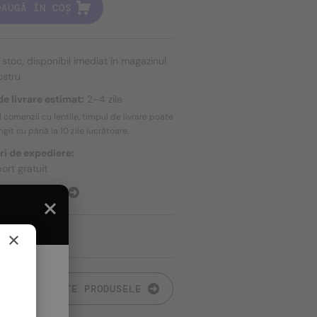
DAUGĂ ÎN COȘ
n stoc, disponibil imediat în magazinul
ostru
e livrare estimat:
2–4 zile
l comenzii cu lentile, timpul de livrare poate
ungit cu până la
10 zile
lucrătoare.
ri de expediere:
ort gratuit
E EXPEDIERE
×
TOATE PRODUSELE