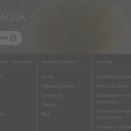
AGIA
RAM
DURI POPULARE
SUNGLASS MAGIC
AJUTOR
n
Acasă
Întrebări frecvent
Magazinul nostru
Politica de livrare
r
Despre noi
Politica de retur și
rambursare
Contact
Contact și servicii
rd
Blog
pentru clienți
Produse și calitat