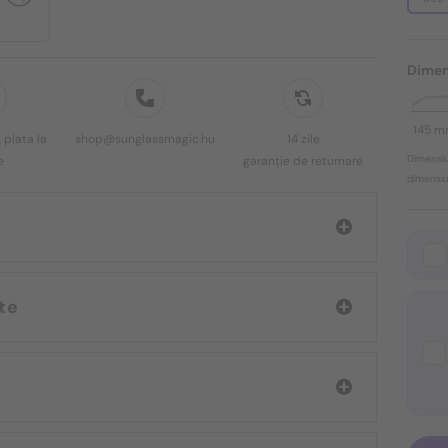
Dimen
145 
 plata la
shop@sunglassmagic.hu
14 zile
Dimensiu
e
garanție de returnare
dimensiun
White