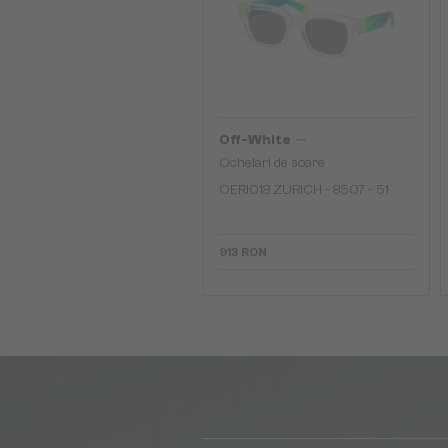
—
Off-White
Ochelari de soare
OERI018 ZURICH - 8507 - 51
913 RON