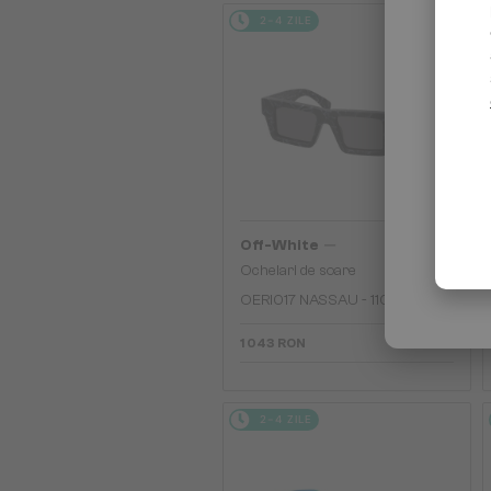
2-4 ZILE
—
Off-White
Ochelari de soare
OERI017 NASSAU - 1107 - 51
1 043 RON
2-4 ZILE