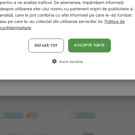
România / RO
pentru a ne analiza traficul. De asemenea, împărtășim informații
2-4 ZILE
2-4 ZILE
despre utilizarea site-ului nostru cu partenerii noștri de publicitate și
Polska / PL
analiză, care le pot combina cu alte informații pe care le-ați furnizat
sau pe care le-au colectat din utilizarea serviciilor lor.
Politica de
Magyarország / HU
confidențialitate
United Arab Emirates / EN
Austria / AT
ACCEPTĂ TOATE
REFUZĂ TOT
Germania / DE
Arată detaliile
Franța / FR
—
—
Off-White
Off-White
Ochelari de soare
Ochelari de soare
Italia / IT
OERI017 NASSAU - 8507 - 51
OERI018 ZURICH - 1007 - 51
1 043 RON
913 RON
2-4 ZILE
-22%
2-4 ZILE