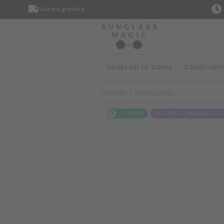
Livrare gratuită
Livrare
OCHELARI DE SOARE
CADRU OPT
Produse
Cadru optic
2-4 ZILE
CU LENTILĂ MONOFOCAL