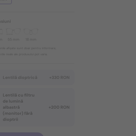
siuni
mm
55 mm
18 mm
nile afișate sunt doar pentru informare,
ile reale ale produsului pot varia.
Lentilă dioptrică
+330 RON
Lentilă cu filtru
de lumină
albastră
+200 RON
(monitor) fără
dioptrii