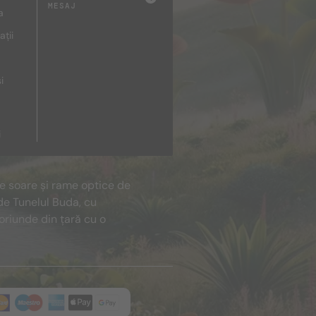
MESAJ
a
ații
i
i
de soare și rame optice de
de Tunelul Buda, cu
oriunde din țară cu o