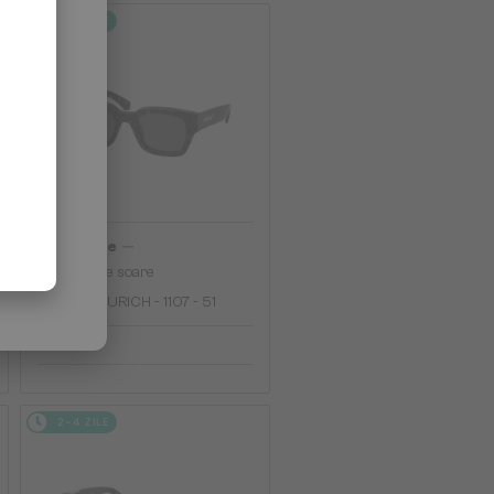
2-4 ZILE
—
Off-White
Ochelari de soare
OERI018 ZURICH - 1107 - 51
913 RON
2-4 ZILE