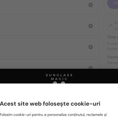
A
Î
n
Timp d
În cazu
fi prel
Costu
Transp
DESPR
Acest site web folosește cookie-uri
Ă FIȚI INTERESAȚI ȘI DE
Te rugăm să alegi din listă țara potrivită pentru tine:
Folosim cookie-uri pentru a personaliza conținutul, reclamele și