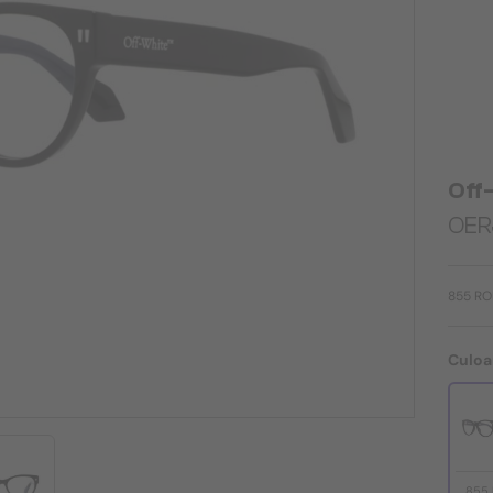
Off
OER
855 R
Culoa
855