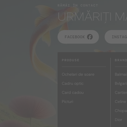
RĂMÂI ÎN CONTACT
URMĂRIȚI M
FACEBOOK
INSTAG
PRODUSE
BRAN
Ochelari de soare
Balmai
Cadru optic
Bvlgari
Card cadou
Cartie
Picturi
Celine
Chopa
Dior