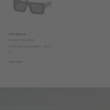
—
Off-White
Ochelari de soare
OERI060 LEONARDO - 1007 -
51
1 637 RON