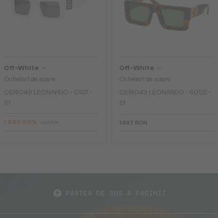
—
—
Off-White
Off-White
Ochelari de soare
Ochelari de soare
OERI049 LEONARDO - 0107 -
OERI049 LEONARDO - 6055 -
51
51
1 260 RON
1 637 RON
1 637 RON
PARTEA DE SUS A PAGINII