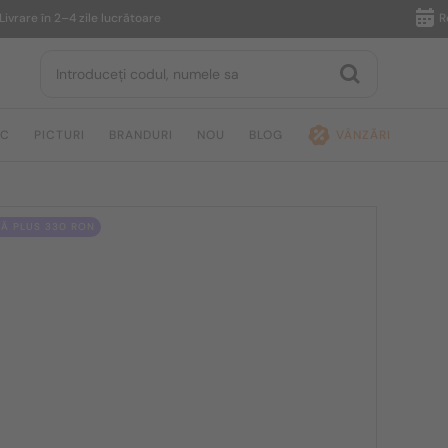
 în 2–4 zile lucrătoare
Returnar
IC
PICTURI
BRANDURI
NOU
BLOG
VÂNZĂRI
Ă PLUS 330 RON