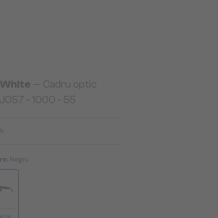
-White
— Cadru optic
J057 - 1000 - 55
ON
re:
Negru
 RON