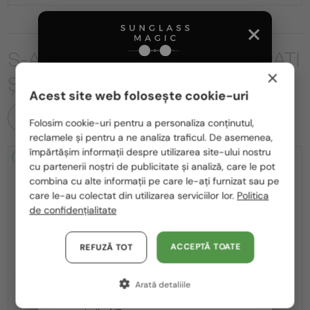
S-AR PUTEA SĂ FIȚI INTERESAȚI
×
ȘI DE
Acest site web folosește cookie-uri
Te rugăm să alegi din listă țara potrivită pentru tine:
TOATE PRODUSELE
Folosim cookie-uri pentru a personaliza conținutul,
reclamele și pentru a ne analiza traficul. De asemenea,
România / RO
împărtășim informații despre utilizarea site-ului nostru
2-4 ZILE
2-4 ZILE
cu partenerii noștri de publicitate și analiză, care le pot
Polska / PL
combina cu alte informații pe care le-ați furnizat sau pe
Magyarország / HU
care le-au colectat din utilizarea serviciilor lor.
Politica
de confidențialitate
United Arab Emirates / EN
Austria / AT
ACCEPTĂ TOATE
REFUZĂ TOT
—
—
Off-White
Ochelari de soare
Off-White
Ochelari de soare
Germania / DE
OERI017 NASSAU - 1107 - 51
OERI017 NASSAU - 8507 - 51
Arată detaliile
Franța / FR
1 047 RON
1 047 RON