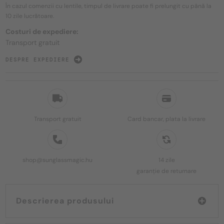
În cazul comenzii cu lentile, timpul de livrare poate fi prelungit cu până la
10 zile
lucrătoare.
Costuri de expediere:
Transport gratuit
DESPRE EXPEDIERE
Transport gratuit
Card bancar, plata la livrare
shop@sunglassmagic.hu
14 zile
garanție de returnare
Descrierea produsului