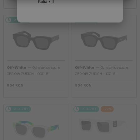
Italia / IT
2-4 ZILE
2-4 ZILE
—
—
Off-White
Ochelari de soare
Off-White
Ochelari de soare
OERI018 ZURICH - 1007 - 51
OERI018 ZURICH - 1107 - 51
904 RON
904 RON
2-4 ZILE
2-4 ZILE
-22%