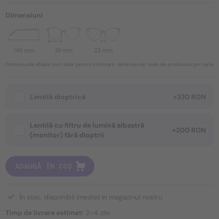
Dimensiuni
145 mm
51 mm
22 mm
Dimensiunile afișate sunt doar pentru informare, dimensiunile reale ale produsului pot varia.
Lentilă dioptrică
+330 RON
Lentilă cu filtru de lumină albastră
+200 RON
(monitor) fără dioptrii
ADAUGĂ ÎN COȘ
În stoc, disponibil imediat în magazinul nostru
Timp de livrare estimat:
2–4 zile