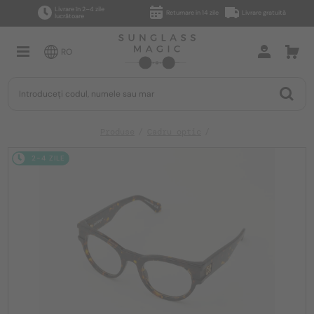
Livrare în 2–4 zile
Returnare în 14 zile
Livrare gratuită
lucrătoare
RO
Produse
Cadru optic
2-4 ZILE