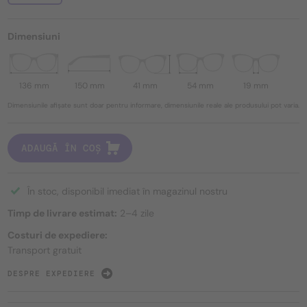
Dimensiuni
136 mm
150 mm
41 mm
54 mm
19 mm
Dimensiunile afișate sunt doar pentru informare, dimensiunile reale ale produsului pot varia.
ADAUGĂ ÎN COȘ
În stoc, disponibil imediat în magazinul nostru
Timp de livrare estimat:
2–4 zile
Costuri de expediere:
Transport gratuit
DESPRE EXPEDIERE