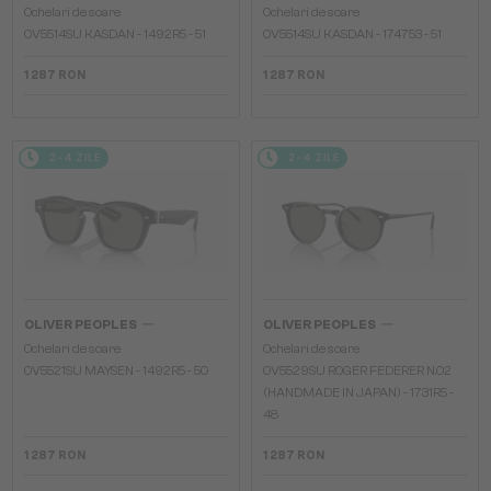
Ochelari de soare
Ochelari de soare
OV5514SU KASDAN - 1492R5 - 51
OV5514SU KASDAN - 174753 - 51
1 287 RON
1 287 RON
2-4 ZILE
2-4 ZILE
—
—
OLIVER PEOPLES
OLIVER PEOPLES
Ochelari de soare
Ochelari de soare
OV5521SU MAYSEN - 1492R5 - 50
OV5529SU ROGER FEDERER N.02
(HANDMADE IN JAPAN) - 1731R5 -
48
1 287 RON
1 287 RON