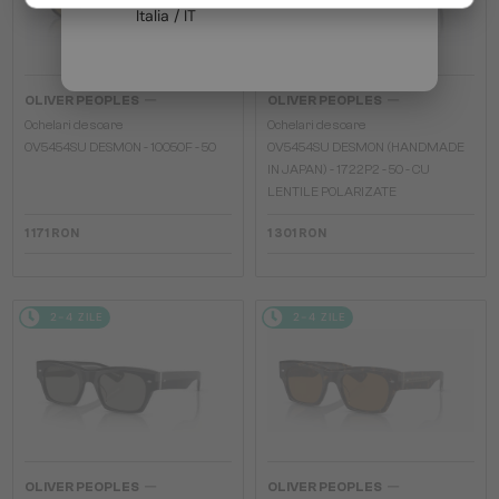
Italia / IT
—
—
OLIVER PEOPLES
OLIVER PEOPLES
Ochelari de soare
Ochelari de soare
OV5454SU DESMON - 10050F - 50
OV5454SU DESMON (HANDMADE
IN JAPAN) - 1722P2 - 50 - CU
LENTILE POLARIZATE
1 171 RON
1 301 RON
2-4 ZILE
2-4 ZILE
—
—
OLIVER PEOPLES
OLIVER PEOPLES