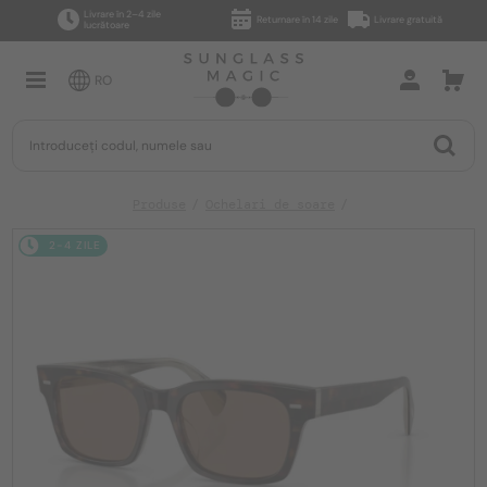
Livrare în 2–4 zile
Returnare în 14 zile
Livrare gratuită
lucrătoare
RO
Produse
Ochelari de soare
2-4 ZILE