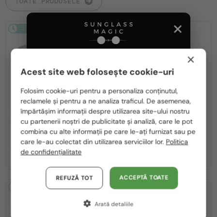
TOATE PRODUSELE
2-4 ZILE
2-4 ZILE
×
Acest site web folosește cookie-uri
Te rugăm să alegi din listă țara potrivită pentru tine:
Folosim cookie-uri pentru a personaliza conținutul,
reclamele și pentru a ne analiza traficul. De asemenea,
—
—
OLIVER PEOPLES
OLIVER PEOPLES
România / RO
împărtășim informații despre utilizarea site-ului nostru
Ochelari de soare
Ochelari de soare
cu partenerii noștri de publicitate și analiză, care le pot
Polska / PL
OV5349S REMICK - 1756Q1 - 50
OV1353ST TK-13 TITANIUM
combina cu alte informații pe care le-ați furnizat sau pe
(HANMADE IN JAPAN) - 5035Q1 - 52
Magyarország / HU
care le-au colectat din utilizarea serviciilor lor.
Politica
1 229 RON
1 735 RON
de confidențialitate
United Arab Emirates / EN
Austria / AT
ACCEPTĂ TOATE
REFUZĂ TOT
2-4 ZILE
2-4 ZILE
Germania / DE
Arată detaliile
Franța / FR