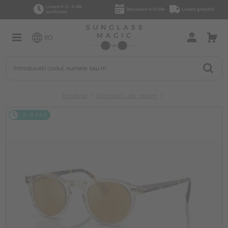
Livrare în 2–4 zile
Returnare în 14 zile
Livrare gratuită
lucrătoare
RO
Produse
Ochelari de soare
2-4 ZILE