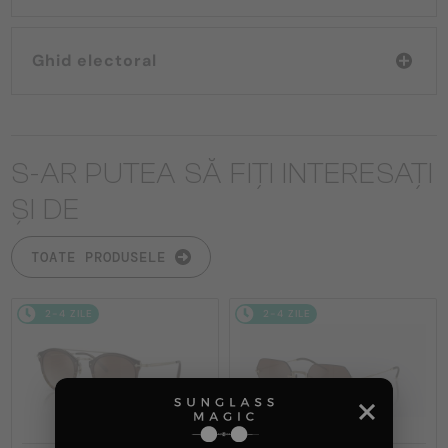
Ghid electoral
S-AR PUTEA SĂ FIȚI INTERESAȚI
ȘI DE
TOATE PRODUSELE
2-4 ZILE
2-4 ZILE