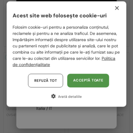
—
—
×
OLIVER PEOPLES
OLIVER PEOPLES
Ochelari de soare
Ochelari de soare
Acest site web folosește cookie-uri
OV5349S REMICK - 1756Q1 - 50
OV1353ST TK-13 TITANIUM
Te rugăm să alegi din listă țara potrivită pentru tine:
(HANMADE IN JAPAN) - 5035Q1 - 52
Folosim cookie-uri pentru a personaliza conținutul,
reclamele și pentru a ne analiza traficul. De asemenea,
1 234 RON
1 736 RON
România / RO
împărtășim informații despre utilizarea site-ului nostru
cu partenerii noștri de publicitate și analiză, care le pot
Polska / PL
combina cu alte informații pe care le-ați furnizat sau pe
Magyarország / HU
2-4 ZILE
2-4 ZILE
care le-au colectat din utilizarea serviciilor lor.
Politica
de confidențialitate
United Arab Emirates / EN
Austria / AT
ACCEPTĂ TOATE
REFUZĂ TOT
Germania / DE
Arată detaliile
Franța / FR
—
—
OLIVER PEOPLES
OLIVER PEOPLES
Italia / IT
Ochelari de soare
Ochelari de soare
OV5454SU DESMON - 10050F - 50
OV5454SU DESMON (HANDMADE
IN JAPAN) - 1722P2 - 50 - CU
LENTILE POLARIZATE