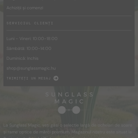
Achiziții și comenzi
SERVICIUL CLIENȚI
Luni - Vineri: 10:00-18:00
Sâmbătă: 10:00-14:00
Duminică: închis
shop@
sunglassmagic.hu
TRIMITEȚI UN MESAJ
La Sunglass Magic, veți găsi o selecție largă de ochelari de soare
și rame optice de mărci premium. Magazinul nostru este situat la