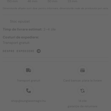
150 mm
46 mm
50 mm
23 mm
Dimensiunile afișate sunt doar pentru informare, dimensiunile reale ale produsului pot varia.
Stoc epuizat
Timp de livrare estimat:
2–4 zile
Costuri de expediere:
Transport gratuit
DESPRE EXPEDIERE
Transport gratuit
Card bancar, plata la livrare
shop@sunglassmagic.hu
14 zile
garanție de returnare