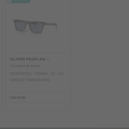
2-4 ZILE
—
OLIVER PEOPLES
Ochelari de soare
OV5590SU - 1724GH - 51 - CU
LENTILE TRANSITIONS
1 621 RON