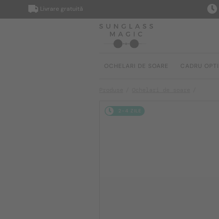
Livrare gratuită
Livrar
OCHELARI DE SOARE
CADRU OPT
Produse
Ochelari de soare
2-4 ZILE