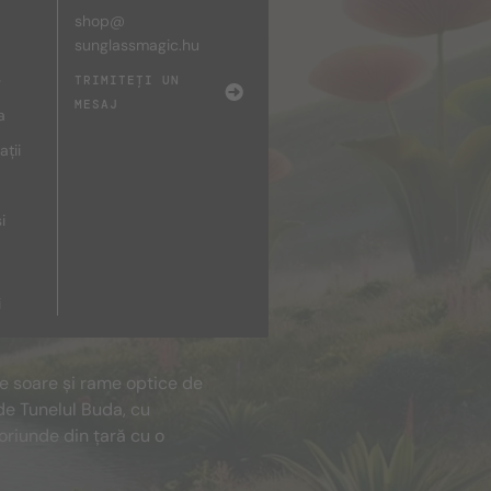
shop@
sunglassmagic.hu
e
TRIMITEȚI UN
MESAJ
a
ații
i
i
de soare și rame optice de
de Tunelul Buda, cu
oriunde din țară cu o