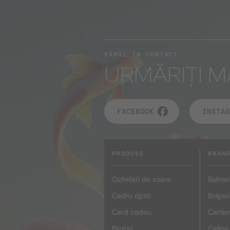
RĂMÂI ÎN CONTACT
URMĂRIȚI M
FACEBOOK
INSTAG
PRODUSE
BRAN
Ochelari de soare
Balmai
Cadru optic
Bvlgari
Card cadou
Cartie
Picturi
Celine