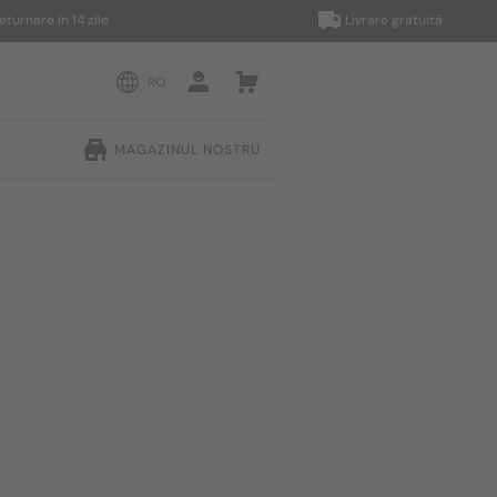
e în 14 zile
Livrare gratuită
RO
MAGAZINUL NOSTRU